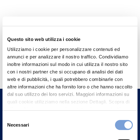
Questo sito web utilizza i cookie
Utilizziamo i cookie per personalizzare contenuti ed
annunci e per analizzare il nostro traffico. Condividiamo
Hai bisogno di
inoltre informazioni sul modo in cui utilizza il nostro sito
con i nostri partner che si occupano di analisi dei dati
informazioni?
web e di pubblicità, i quali potrebbero combinarle con
Trova l'Agenzia più vicina a te e parla con
altre informazioni che ha fornito loro o che hanno raccolto
un nostro Agente.
dal suo utilizzo dei loro servizi. Maggiori informazioni su
quali cookie utilizziamo nella sezione Dettagli. Scopra di
più su chi siamo, come può contattarci e come trattiamo i
Contattaci
dati personali nella nostra Informativa sulla privacy che
Selezione
può trovare nel footer del sito nella sezione "Informativa
Necessari
del
Privacy del sito".
consenso