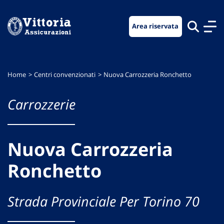
Vai
Vai
Vai
al
al
al
Area riservata
menu
contenuto
footer
di
principale
navigazione
Home
Centri convenzionati
Nuova Carrozzeria Ronchetto
Carrozzerie
Nuova Carrozzeria
Ronchetto
Strada Provinciale Per Torino 70