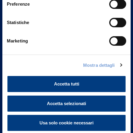
Preferenze
Statistiche
Marketing
Vittoria Assicurazioni S.p.A.
Mostra dettagli
Via Ignazio Gardella, 2
20149 Milano
Accetta tutti
Part. IVA 01329510158
FAQ
Accetta selezionati
Governance
Usa solo cookie necessari
Investor Relations