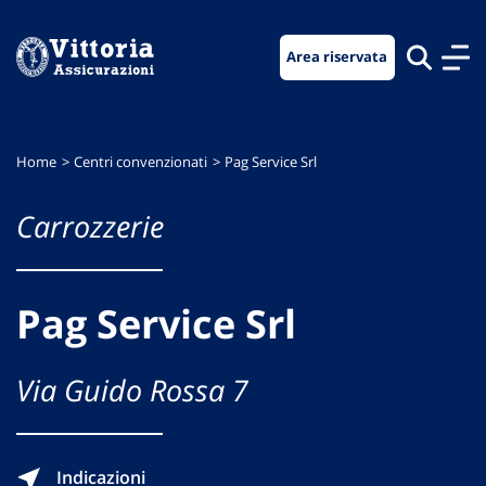
Vai
Vai
Vai
al
al
al
Area riservata
menu
contenuto
footer
di
principale
navigazione
Home
Centri convenzionati
Pag Service Srl
Carrozzerie
Pag Service Srl
Via Guido Rossa 7
Indicazioni