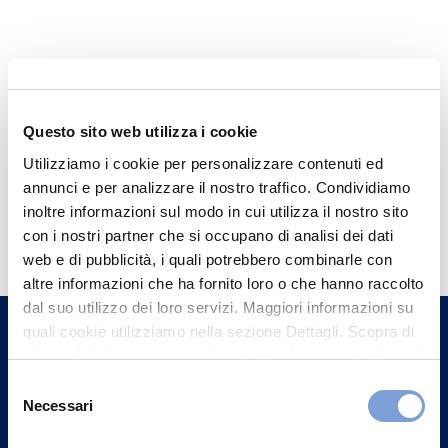
Questo sito web utilizza i cookie
Utilizziamo i cookie per personalizzare contenuti ed
annunci e per analizzare il nostro traffico. Condividiamo
Hai bisogno di
inoltre informazioni sul modo in cui utilizza il nostro sito
con i nostri partner che si occupano di analisi dei dati
informazioni?
web e di pubblicità, i quali potrebbero combinarle con
Trova l'Agenzia più vicina a te e parla con
altre informazioni che ha fornito loro o che hanno raccolto
dal suo utilizzo dei loro servizi. Maggiori informazioni su
un nostro Agente.
quali cookie utilizziamo nella sezione Dettagli. Scopra di
più su chi siamo, come può contattarci e come trattiamo i
Contattaci
dati personali nella nostra Informativa sulla privacy che
Selezione
può trovare nel footer del sito nella sezione "Informativa
Necessari
del
Privacy del sito".
consenso