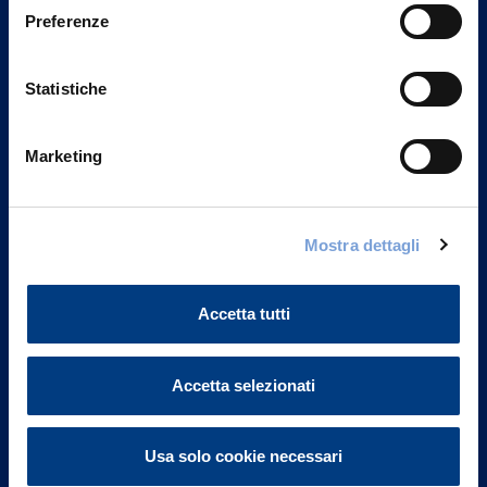
Preferenze
Statistiche
Marketing
Mostra dettagli
Vittoria Assicurazioni S.p.A.
Via Ignazio Gardella, 2
20149 Milano
Accetta tutti
Part. IVA 01329510158
FAQ
Accetta selezionati
Governance
Usa solo cookie necessari
Investor Relations