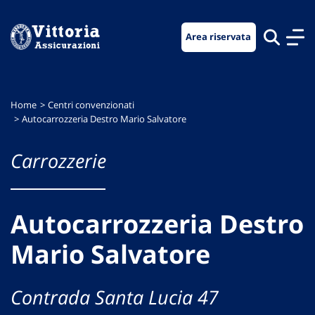
Vai
Vai
Vai
al
al
al
Area riservata
menu
contenuto
footer
di
principale
navigazione
Home
Centri convenzionati
Autocarrozzeria Destro Mario Salvatore
Carrozzerie
Autocarrozzeria Destro
Mario Salvatore
Contrada Santa Lucia 47