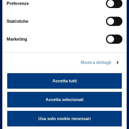
Preferenze
Statistiche
Marketing
Vittoria Assicurazioni S.p.A.
Mostra dettagli
Via Ignazio Gardella, 2
20149 Milano
Accetta tutti
Part. IVA 01329510158
FAQ
Accetta selezionati
Governance
Usa solo cookie necessari
Investor Relations