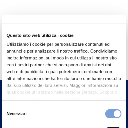
Questo sito web utilizza i cookie
Utilizziamo i cookie per personalizzare contenuti ed
annunci e per analizzare il nostro traffico. Condividiamo
Hai bisogno di
inoltre informazioni sul modo in cui utilizza il nostro sito
informazioni?
con i nostri partner che si occupano di analisi dei dati
web e di pubblicità, i quali potrebbero combinarle con
Trova l'Agenzia più vicina a te e parla con
altre informazioni che ha fornito loro o che hanno raccolto
un nostro Agente.
dal suo utilizzo dei loro servizi. Maggiori informazioni su
quali cookie utilizziamo nella sezione Dettagli. Scopra di
più su chi siamo, come può contattarci e come trattiamo i
Contattaci
dati personali nella nostra Informativa sulla privacy che
Selezione
può trovare nel footer del sito nella sezione "Informativa
Necessari
del
Privacy del sito".
consenso