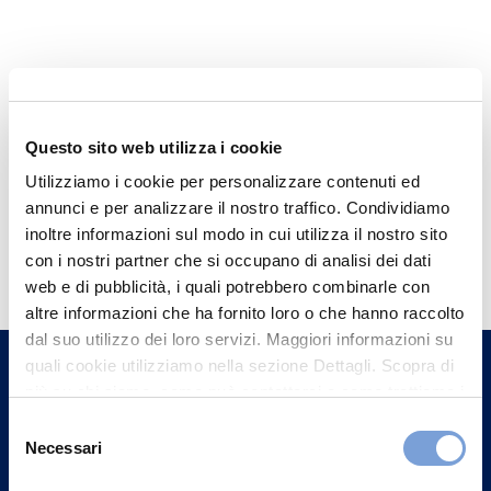
Questo sito web utilizza i cookie
Utilizziamo i cookie per personalizzare contenuti ed
annunci e per analizzare il nostro traffico. Condividiamo
inoltre informazioni sul modo in cui utilizza il nostro sito
Hai bisogno di
con i nostri partner che si occupano di analisi dei dati
informazioni?
web e di pubblicità, i quali potrebbero combinarle con
Trova l'Agenzia più vicina a te e parla con
altre informazioni che ha fornito loro o che hanno raccolto
dal suo utilizzo dei loro servizi. Maggiori informazioni su
un nostro Agente.
quali cookie utilizziamo nella sezione Dettagli. Scopra di
più su chi siamo, come può contattarci e come trattiamo i
Contattaci
dati personali nella nostra Informativa sulla privacy che
Selezione
può trovare nel footer del sito nella sezione "Informativa
Necessari
del
Privacy del sito".
consenso