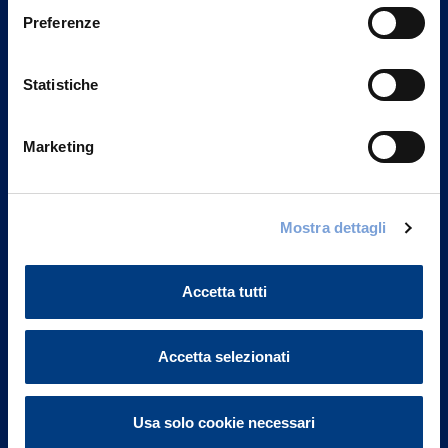
Preferenze
Statistiche
Marketing
Mostra dettagli
Vittoria Assicurazioni S.p.A.
Via Ignazio Gardella, 2
20149 Milano
Accetta tutti
Part. IVA 01329510158
FAQ
Accetta selezionati
Governance
Usa solo cookie necessari