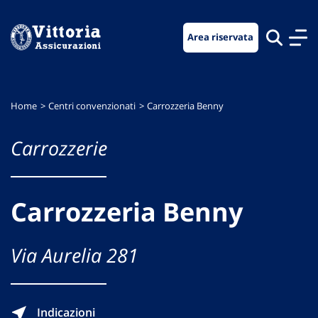
Vai
Vai
Vai
al
al
al
Area riservata
menu
contenuto
footer
di
principale
navigazione
Home
Centri convenzionati
Carrozzeria Benny
Carrozzerie
Carrozzeria Benny
Via Aurelia 281
Indicazioni