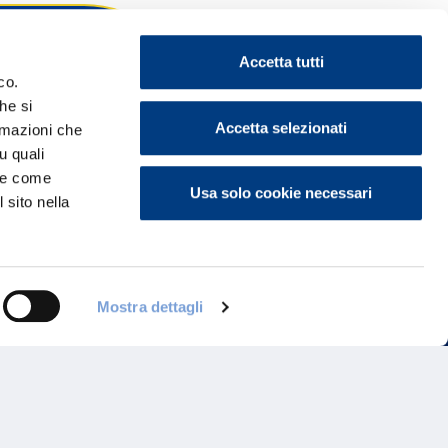
Accetta tutti
co.
he si
ontattaci
Accetta selezionati
ormazioni che
u quali
i e come
Usa solo cookie necessari
 sito nella
Mostra dettagli
Programma di Fidelizzazione
Reclami