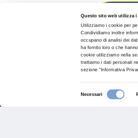
Questo sito web utilizza i
Hai bi
Utilizziamo i cookie per pe
Condividiamo inoltre informa
Trova l'A
occupano di analisi dei dat
nostro Ag
ha fornito loro o che hanno
cookie utilizziamo nella s
trattiamo i dati personali n
sezione "Informativa Privac
Selezione
Necessari
del
consenso
FAQ
Gove
Vittoria Assicurazioni S.p.A.