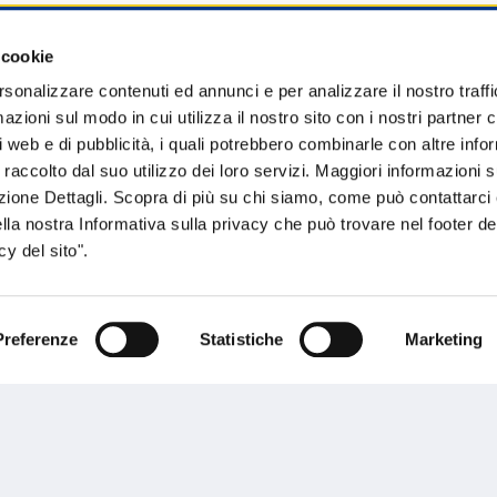
 cookie
sogno di informazioni?
rsonalizzare contenuti ed annunci e per analizzare il nostro traffi
zioni sul modo in cui utilizza il nostro sito con i nostri partner c
genzia più vicina a te e parla con un
C
i web e di pubblicità, i quali potrebbero combinarle con altre inf
ente.
 raccolto dal suo utilizzo dei loro servizi. Maggiori informazioni s
ezione Dettagli. Scopra di più su chi siamo, come può contattarc
ella nostra Informativa sulla privacy che può trovare nel footer del
y del sito".
Preferenze
Statistiche
Marketing
Performances
rnance
Press