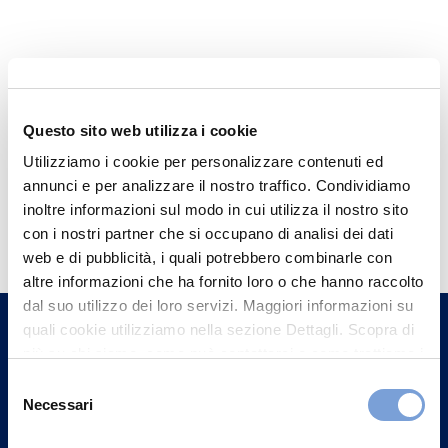
Questo sito web utilizza i cookie
Utilizziamo i cookie per personalizzare contenuti ed
annunci e per analizzare il nostro traffico. Condividiamo
Hai bisogno di
inoltre informazioni sul modo in cui utilizza il nostro sito
con i nostri partner che si occupano di analisi dei dati
informazioni?
web e di pubblicità, i quali potrebbero combinarle con
Trova l'Agenzia più vicina a te e parla con
altre informazioni che ha fornito loro o che hanno raccolto
un nostro Agente.
dal suo utilizzo dei loro servizi. Maggiori informazioni su
quali cookie utilizziamo nella sezione Dettagli. Scopra di
più su chi siamo, come può contattarci e come trattiamo i
Contattaci
dati personali nella nostra Informativa sulla privacy che
Selezione
può trovare nel footer del sito nella sezione "Informativa
Necessari
del
Privacy del sito".
consenso