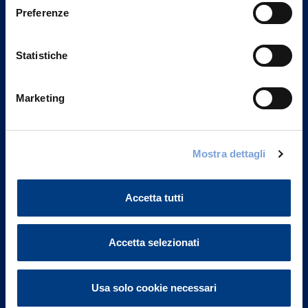
Preferenze
Statistiche
Marketing
Mostra dettagli
Vittoria Assicurazioni S.p.A.
Via Ignazio Gardella, 2
20149 Milano
Accetta tutti
Part. IVA 01329510158
FAQ
Accetta selezionati
Governance
Usa solo cookie necessari
Investor Relations