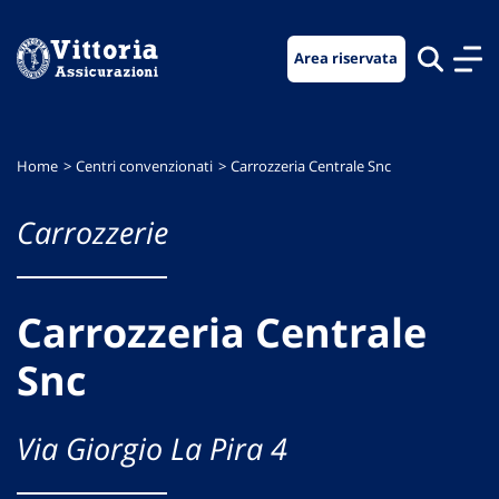
Vai
Vai
Vai
al
al
al
Area riservata
menu
contenuto
footer
di
principale
navigazione
Home
Centri convenzionati
Carrozzeria Centrale Snc
Carrozzerie
Carrozzeria Centrale
Snc
Via Giorgio La Pira 4