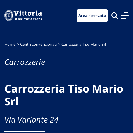
Vai
Vai
Vai
al
al
al
Area riservata
menu
contenuto
footer
di
principale
navigazione
Home
Centri convenzionati
Carrozzeria Tiso Mario Srl
Carrozzerie
Carrozzeria Tiso Mario
Srl
Via Variante 24