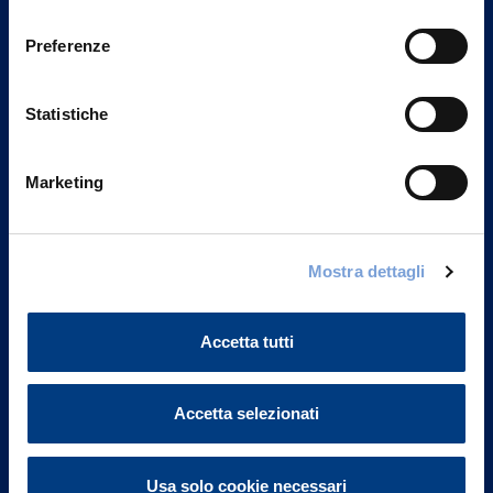
Privacy del sito".
consenso
Preferenze
Statistiche
Marketing
Mostra dettagli
Vittoria Assicurazioni S.p.A.
Via Ignazio Gardella, 2
Accetta tutti
20149 Milano
Part. IVA 01329510158
Accetta selezionati
FAQ
Governance
Usa solo cookie necessari