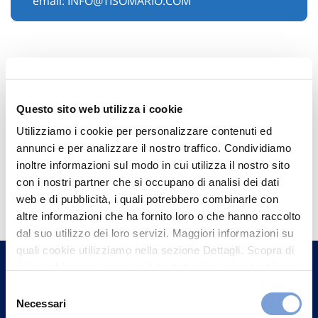
email:
INFO@TISOMARIO.COM
Questo sito web utilizza i cookie
Utilizziamo i cookie per personalizzare contenuti ed
annunci e per analizzare il nostro traffico. Condividiamo
inoltre informazioni sul modo in cui utilizza il nostro sito
Hai bisogno di
con i nostri partner che si occupano di analisi dei dati
web e di pubblicità, i quali potrebbero combinarle con
informazioni?
altre informazioni che ha fornito loro o che hanno raccolto
Trova l'Agenzia più vicina a te e parla con
dal suo utilizzo dei loro servizi. Maggiori informazioni su
un nostro Agente.
quali cookie utilizziamo nella sezione Dettagli. Scopra di
più su chi siamo, come può contattarci e come trattiamo i
dati personali nella nostra Informativa sulla privacy che
Selezione
Contattaci
può trovare nel footer del sito nella sezione "Informativa
Necessari
del