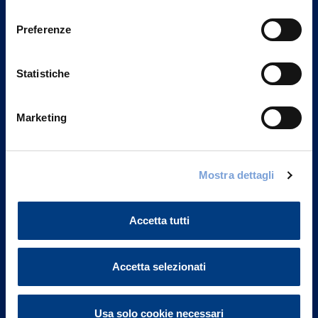
Privacy del sito".
consenso
Preferenze
Statistiche
Marketing
Mostra dettagli
Vittoria Assicurazioni S.p.A.
Via Ignazio Gardella, 2
Accetta tutti
20149 Milano
Part. IVA 01329510158
Accetta selezionati
FAQ
Governance
Usa solo cookie necessari