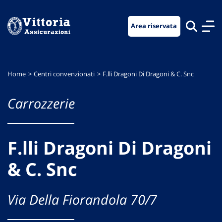
Vai
Vai
Vai
al
al
al
Area riservata
menu
contenuto
footer
di
principale
navigazione
Home
Centri convenzionati
F.lli Dragoni Di Dragoni & C. Snc
Carrozzerie
F.lli Dragoni Di Dragoni
& C. Snc
Via Della Fiorandola 70/7