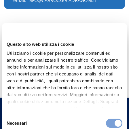
email:
INFO@CARROZZERIADRAGONI.IT
Questo sito web utilizza i cookie
Utilizziamo i cookie per personalizzare contenuti ed
annunci e per analizzare il nostro traffico. Condividiamo
inoltre informazioni sul modo in cui utilizza il nostro sito
Hai bisogno di
con i nostri partner che si occupano di analisi dei dati
web e di pubblicità, i quali potrebbero combinarle con
informazioni?
altre informazioni che ha fornito loro o che hanno raccolto
Trova l'Agenzia più vicina a te e parla con
dal suo utilizzo dei loro servizi. Maggiori informazioni su
un nostro Agente.
quali cookie utilizziamo nella sezione Dettagli. Scopra di
più su chi siamo, come può contattarci e come trattiamo i
dati personali nella nostra Informativa sulla privacy che
Selezione
Contattaci
può trovare nel footer del sito nella sezione "Informativa
Necessari
del