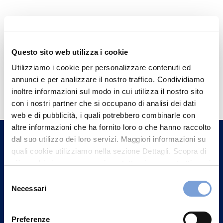
Questo sito web utilizza i cookie
Utilizziamo i cookie per personalizzare contenuti ed
Hai bisogno di
annunci e per analizzare il nostro traffico. Condividiamo
inoltre informazioni sul modo in cui utilizza il nostro sito
informazioni?
con i nostri partner che si occupano di analisi dei dati
Trova l'Agenzia più vicina a te e parla con
web e di pubblicità, i quali potrebbero combinarle con
un nostro Agente.
altre informazioni che ha fornito loro o che hanno raccolto
dal suo utilizzo dei loro servizi. Maggiori informazioni su
quali cookie utilizziamo nella sezione Dettagli. Scopra di
Contattaci
più su chi siamo, come può contattarci e come trattiamo i
dati personali nella nostra Informativa sulla privacy che
Selezione
può trovare nel footer del sito nella sezione "Informativa
Necessari
del
Privacy del sito".
consenso
Preferenze