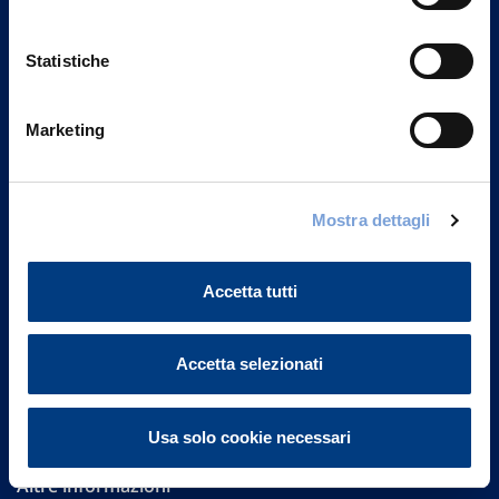
Statistiche
Marketing
Vittoria Assicurazioni S.p.A.
Via Ignazio Gardella, 2
Mostra dettagli
20149 Milano
Part. IVA 01329510158
Accetta tutti
FAQ
Accetta selezionati
Governance
Investor Relations
Usa solo cookie necessari
Altre informazioni