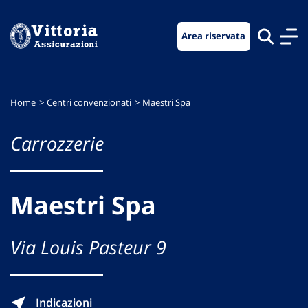
Vai
Vai
Vai
al
al
al
Area riservata
menu
contenuto
footer
di
principale
navigazione
Home
Centri convenzionati
Maestri Spa
Carrozzerie
Maestri Spa
Via Louis Pasteur 9
Indicazioni