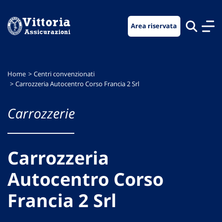
Vai
Vai
Vai
al
al
al
Area riservata
menu
contenuto
footer
di
principale
navigazione
Home
Centri convenzionati
Carrozzeria Autocentro Corso Francia 2 Srl
Carrozzerie
Carrozzeria
Autocentro Corso
Francia 2 Srl