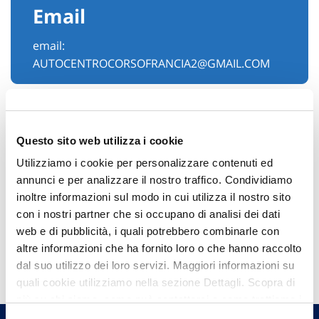
Email
email:
AUTOCENTROCORSOFRANCIA2@GMAIL.COM
Questo sito web utilizza i cookie
Utilizziamo i cookie per personalizzare contenuti ed
annunci e per analizzare il nostro traffico. Condividiamo
inoltre informazioni sul modo in cui utilizza il nostro sito
con i nostri partner che si occupano di analisi dei dati
web e di pubblicità, i quali potrebbero combinarle con
Hai bisogno di
altre informazioni che ha fornito loro o che hanno raccolto
dal suo utilizzo dei loro servizi. Maggiori informazioni su
informazioni?
quali cookie utilizziamo nella sezione Dettagli. Scopra di
Trova l'Agenzia più vicina a te e parla con
più su chi siamo, come può contattarci e come trattiamo i
un nostro Agente.
dati personali nella nostra Informativa sulla privacy che