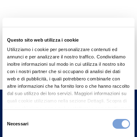
Questo sito web utilizza i cookie
Utilizziamo i cookie per personalizzare contenuti ed
annunci e per analizzare il nostro traffico. Condividiamo
Hai bisogno di
inoltre informazioni sul modo in cui utilizza il nostro sito
con i nostri partner che si occupano di analisi dei dati
informazioni?
web e di pubblicità, i quali potrebbero combinarle con
Trova l'Agenzia più vicina a te e parla con
altre informazioni che ha fornito loro o che hanno raccolto
un nostro Agente.
dal suo utilizzo dei loro servizi. Maggiori informazioni su
quali cookie utilizziamo nella sezione Dettagli. Scopra di
più su chi siamo, come può contattarci e come trattiamo i
Contattaci
dati personali nella nostra Informativa sulla privacy che
Selezione
può trovare nel footer del sito nella sezione "Informativa
Necessari
del
Privacy del sito".
consenso