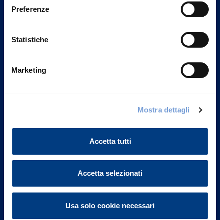
Preferenze
Statistiche
Marketing
Mostra dettagli
Vittoria Assicurazioni S.p.A.
Via Ignazio Gardella, 2
20149 Milano
Accetta tutti
Part. IVA 01329510158
FAQ
Accetta selezionati
Governance
Usa solo cookie necessari
Investor Relations