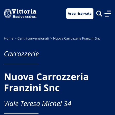
Vai
Vai
Vai
al
al
al
Area riservata
menu
contenuto
footer
di
principale
navigazione
Home
Centri convenzionati
Nuova Carrozzeria Franzini Snc
Carrozzerie
Nuova Carrozzeria
Franzini Snc
Viale Teresa Michel 34