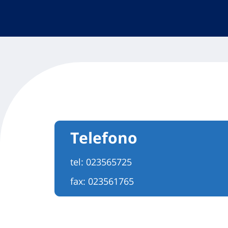
Telefono
tel:
023565725
fax: 023561765