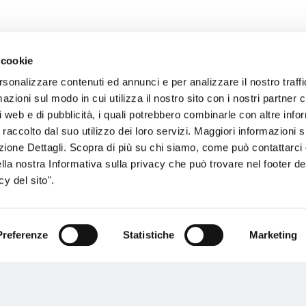
 cookie
rsonalizzare contenuti ed annunci e per analizzare il nostro traffi
sogno di informazioni?
zioni sul modo in cui utilizza il nostro sito con i nostri partner c
i web e di pubblicità, i quali potrebbero combinarle con altre inf
genzia più vicina a te e parla con un
C
 raccolto dal suo utilizzo dei loro servizi. Maggiori informazioni s
ente.
ezione Dettagli. Scopra di più su chi siamo, come può contattarc
ella nostra Informativa sulla privacy che può trovare nel footer del
y del sito".
Preferenze
Statistiche
Marketing
Performances