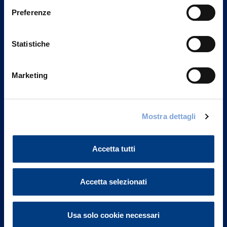
Preferenze
Statistiche
Marketing
Mostra dettagli
Vittoria Assicurazioni S.p.A.
Via Ignazio Gardella, 2
20149 Milano
Accetta tutti
Part. IVA 01329510158
FAQ
Accetta selezionati
Governance
Usa solo cookie necessari