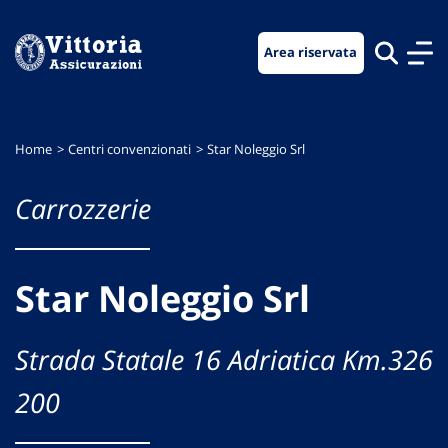
Vai
Vai
Vai
al
al
al
Area riservata
menu
contenuto
footer
di
principale
navigazione
Home
Centri convenzionati
Star Noleggio Srl
Carrozzerie
Star Noleggio Srl
Strada Statale 16 Adriatica Km.326
200