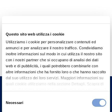
Questo sito web utilizza i cookie
Utilizziamo i cookie per personalizzare contenuti ed
annunci e per analizzare il nostro traffico. Condividiamo
inoltre informazioni sul modo in cui utilizza il nostro sito
Hai bisogno di
con i nostri partner che si occupano di analisi dei dati
informazioni?
web e di pubblicità, i quali potrebbero combinarle con
altre informazioni che ha fornito loro o che hanno raccolto
Trova l'Agenzia più vicina a te e parla con
dal suo utilizzo dei loro servizi. Maggiori informazioni su
un nostro Agente.
quali cookie utilizziamo nella sezione Dettagli. Scopra di
più su chi siamo, come può contattarci e come trattiamo i
Contattaci
dati personali nella nostra Informativa sulla privacy che
Selezione
può trovare nel footer del sito nella sezione "Informativa
Necessari
del
Privacy del sito".
consenso