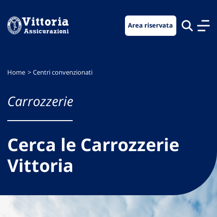
Vai
Vai
Vai
al
al
al
Area riservata
menu
contenuto
footer
di
principale
navigazione
Home
Centri convenzionati
Carrozzerie
Cerca le Carrozzerie
Vittoria