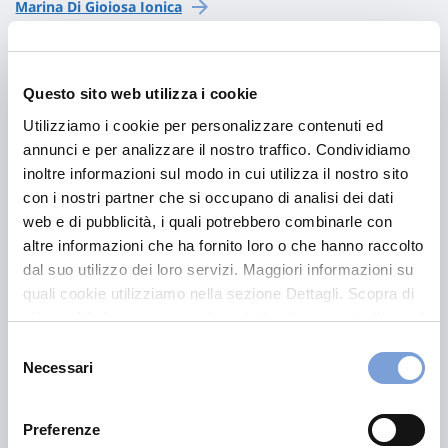
Marina Di Gioiosa Ionica
Palmi
Questo sito web utilizza i cookie
Reggio Calabria
Utilizziamo i cookie per personalizzare contenuti ed
annunci e per analizzare il nostro traffico. Condividiamo
Rosarno
inoltre informazioni sul modo in cui utilizza il nostro sito
con i nostri partner che si occupano di analisi dei dati
San Giorgio Morgeto
web e di pubblicità, i quali potrebbero combinarle con
altre informazioni che ha fornito loro o che hanno raccolto
Taurianova
dal suo utilizzo dei loro servizi. Maggiori informazioni su
quali cookie utilizziamo nella sezione Dettagli. Scopra di
più su chi siamo, come può contattarci e come trattiamo i
dati personali nella nostra Informativa sulla privacy che
Vibo Valentia
Selezione
può trovare nel footer del sito nella sezione "Informativa
Necessari
del
Privacy del sito".
consenso
Soriano Calabro
Preferenze