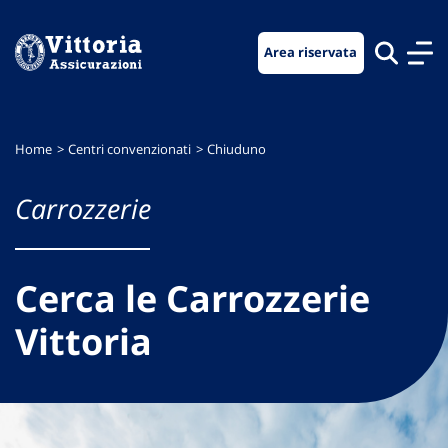
Vai
Vai
Vai
al
al
al
Area riservata
menu
contenuto
footer
di
principale
navigazione
Home
Centri convenzionati
Chiuduno
Carrozzerie
Cerca le Carrozzerie
Vittoria