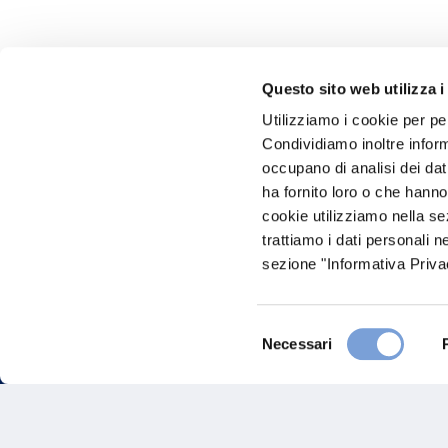
Questo sito web utilizza i
Utilizziamo i cookie per pe
Hai bi
Condividiamo inoltre informa
occupano di analisi dei dat
Trova l'A
ha fornito loro o che hanno
nostro Ag
cookie utilizziamo nella s
trattiamo i dati personali n
sezione "Informativa Privac
Selezione
Necessari
del
consenso
FAQ