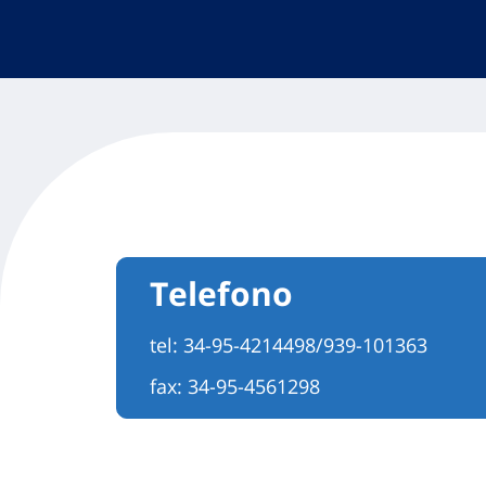
Telefono
tel:
34-95-4214498/939-101363
fax: 34-95-4561298