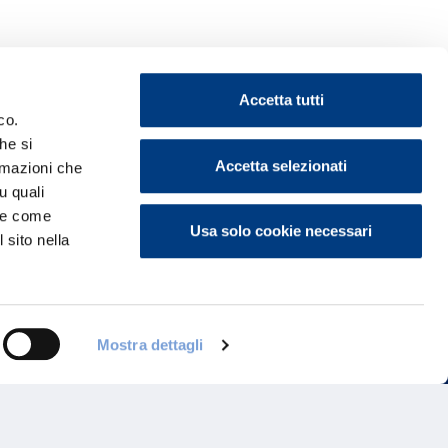
Accetta tutti
co.
he si
Accetta selezionati
ormazioni che
ontattaci
u quali
i e come
Usa solo cookie necessari
 sito nella
Mostra dettagli
Programma di Fidelizzazione