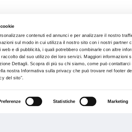
 cookie
rsonalizzare contenuti ed annunci e per analizzare il nostro traffi
sogno di informazioni?
zioni sul modo in cui utilizza il nostro sito con i nostri partner c
i web e di pubblicità, i quali potrebbero combinarle con altre inf
genzia più vicina a te e parla con un
C
 raccolto dal suo utilizzo dei loro servizi. Maggiori informazioni s
ente.
ezione Dettagli. Scopra di più su chi siamo, come può contattarc
ella nostra Informativa sulla privacy che può trovare nel footer del
y del sito".
Preferenze
Statistiche
Marketing
Performances