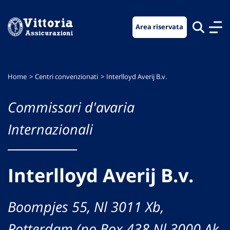
Vai
Vai
Vai
al
al
al
Area riservata
menu
contenuto
footer
di
principale
navigazione
Home
Centri convenzionati
Interlloyd Averij B.v.
Commissari d'avaria
Internazionali
Interlloyd Averij B.v.
Boompjes 55, Nl 3011 Xb,
Rotterdam (po Box 438 Nl 3000 Ak