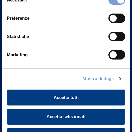
Contattaci
del
Privacy del sito".
consenso
Preferenze
Statistiche
Marketing
Mostra dettagli
Vittoria Assicurazioni S.p.A.
Accetta tutti
Via Ignazio Gardella, 2
20149 Milano
Part. IVA 01329510158
Accetta selezionati
FAQ