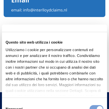
email:
info@interlloydclaims.nl
Questo sito web utilizza i cookie
Utilizziamo i cookie per personalizzare contenuti ed
annunci e per analizzare il nostro traffico. Condividiamo
inoltre informazioni sul modo in cui utilizza il nostro sito
con i nostri partner che si occupano di analisi dei dati
Hai bisogno di
web e di pubblicità, i quali potrebbero combinarle con
altre informazioni che ha fornito loro o che hanno raccolto
informazioni?
dal suo utilizzo dei loro servizi. Maggiori informazioni su
Trova l'Agenzia più vicina a te e parla con
quali cookie utilizziamo nella sezione Dettagli. Scopra di
un nostro Agente.
più su chi siamo, come può contattarci e come trattiamo i
dati personali nella nostra Informativa sulla privacy che
Selezione
può trovare nel footer del sito nella sezione "Informativa
Necessari