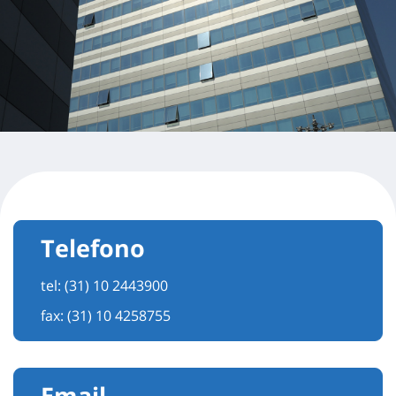
Telefono
tel:
(31) 10 2443900
fax: (31) 10 4258755
Email