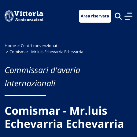
Vai
Vai
Vai
al
al
al
Area riservata
menu
contenuto
footer
di
principale
navigazione
Home
Centri convenzionati
Comismar - Mr.luis Echevarria Echevarria
Commissari d'avaria
Internazionali
Comismar - Mr.luis
Echevarria Echevarria