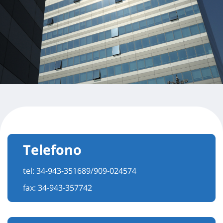
Telefono
tel:
34-943-351689/909-024574
fax: 34-943-357742