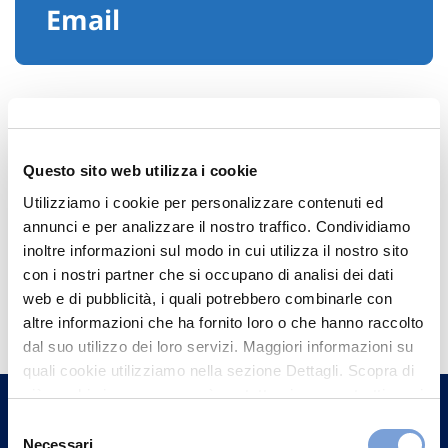
Email
Questo sito web utilizza i cookie
Utilizziamo i cookie per personalizzare contenuti ed
annunci e per analizzare il nostro traffico. Condividiamo
inoltre informazioni sul modo in cui utilizza il nostro sito
con i nostri partner che si occupano di analisi dei dati
Hai bisogno di
web e di pubblicità, i quali potrebbero combinarle con
informazioni?
altre informazioni che ha fornito loro o che hanno raccolto
dal suo utilizzo dei loro servizi. Maggiori informazioni su
Trova l'Agenzia più vicina a te e parla con
quali cookie utilizziamo nella sezione Dettagli. Scopra di
un nostro Agente.
più su chi siamo, come può contattarci e come trattiamo i
dati personali nella nostra Informativa sulla privacy che
Selezione
può trovare nel footer del sito nella sezione "Informativa
Contattaci
Necessari