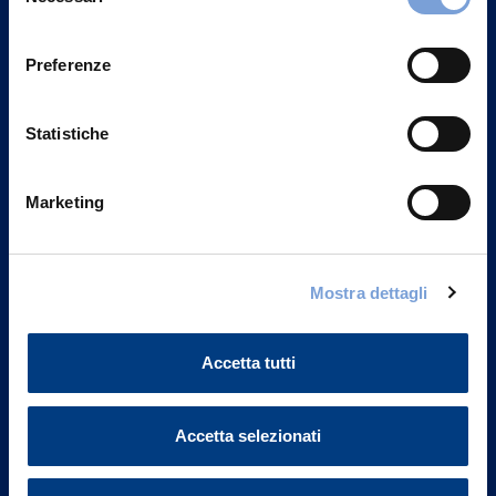
del
Privacy del sito".
consenso
Preferenze
Statistiche
Marketing
Mostra dettagli
Vittoria Assicurazioni S.p.A.
Accetta tutti
Via Ignazio Gardella, 2
20149 Milano
Part. IVA 01329510158
Accetta selezionati
FAQ