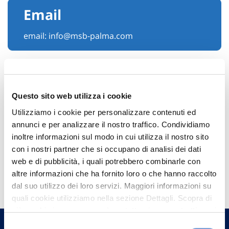
Email
email:
info@msb-palma.com
Questo sito web utilizza i cookie
Utilizziamo i cookie per personalizzare contenuti ed
annunci e per analizzare il nostro traffico. Condividiamo
inoltre informazioni sul modo in cui utilizza il nostro sito
con i nostri partner che si occupano di analisi dei dati
web e di pubblicità, i quali potrebbero combinarle con
Hai bisogno di
altre informazioni che ha fornito loro o che hanno raccolto
informazioni?
dal suo utilizzo dei loro servizi. Maggiori informazioni su
quali cookie utilizziamo nella sezione Dettagli. Scopra di
Trova l'Agenzia più vicina a te e parla con
più su chi siamo, come può contattarci e come trattiamo i
un nostro Agente.
dati personali nella nostra Informativa sulla privacy che
Selezione