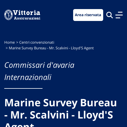
Vai
Vai
Vai
al
al
al
Area riservata
menu
contenuto
footer
di
principale
navigazione
Home
Centri convenzionati
Marine Survey Bureau - Mr. Scalvini - Lloyd'S Agent
Commissari d'avaria
Internazionali
Marine Survey Bureau
- Mr. Scalvini - Lloyd'S
Agent