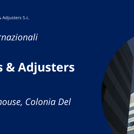
 Adjusters S.c.
rnazionali
 & Adjusters
house, Colonia Del