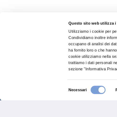
Questo sito web utilizza i
Utilizziamo i cookie per pe
Hai bi
Condividiamo inoltre informa
occupano di analisi dei dat
Trova l'A
ha fornito loro o che hanno
nostro Ag
cookie utilizziamo nella s
trattiamo i dati personali n
sezione "Informativa Privac
Selezione
Necessari
del
consenso
FAQ