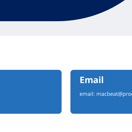
Email
email:
macbeat@prod