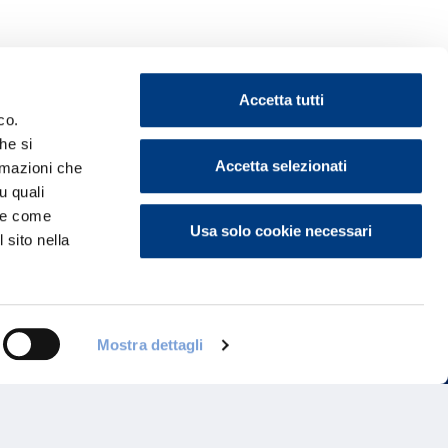
Accetta tutti
co.
he si
Accetta selezionati
ormazioni che
ontattaci
u quali
i e come
Usa solo cookie necessari
 sito nella
Mostra dettagli
Programma di Fidelizzazione