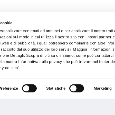
 cookie
rsonalizzare contenuti ed annunci e per analizzare il nostro traffi
sogno di informazioni?
zioni sul modo in cui utilizza il nostro sito con i nostri partner c
i web e di pubblicità, i quali potrebbero combinarle con altre inf
genzia più vicina a te e parla con un
C
 raccolto dal suo utilizzo dei loro servizi. Maggiori informazioni s
ente.
ezione Dettagli. Scopra di più su chi siamo, come può contattarc
ella nostra Informativa sulla privacy che può trovare nel footer del
y del sito".
Preferenze
Statistiche
Marketing
Performances