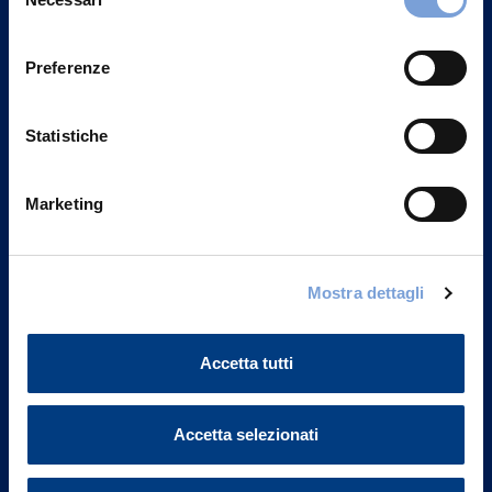
Contattaci
del
Privacy del sito".
consenso
Preferenze
Statistiche
Marketing
Mostra dettagli
Vittoria Assicurazioni S.p.A.
Accetta tutti
Via Ignazio Gardella, 2
20149 Milano
Part. IVA 01329510158
Accetta selezionati
FAQ