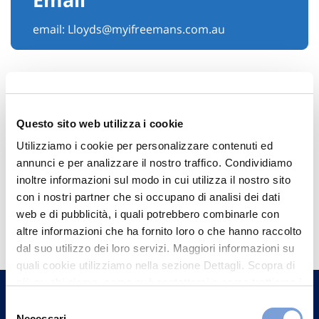
email:
Lloyds@myifreemans.com.au
Questo sito web utilizza i cookie
Utilizziamo i cookie per personalizzare contenuti ed
annunci e per analizzare il nostro traffico. Condividiamo
inoltre informazioni sul modo in cui utilizza il nostro sito
con i nostri partner che si occupano di analisi dei dati
Hai bisogno di
web e di pubblicità, i quali potrebbero combinarle con
altre informazioni che ha fornito loro o che hanno raccolto
informazioni?
dal suo utilizzo dei loro servizi. Maggiori informazioni su
Trova l'Agenzia più vicina a te e parla con
quali cookie utilizziamo nella sezione Dettagli. Scopra di
un nostro Agente.
più su chi siamo, come può contattarci e come trattiamo i
dati personali nella nostra Informativa sulla privacy che
Selezione
può trovare nel footer del sito nella sezione "Informativa
Necessari