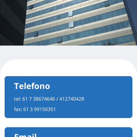
Telefono
tel:
61 7 38674646 / 412740428
fax: 61 3 99150351
Email