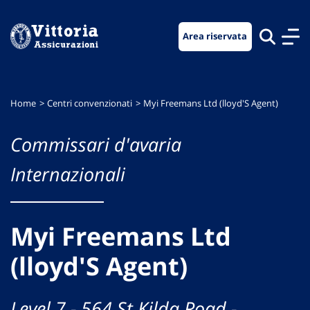
Vai
Vai
Vai
al
al
al
Area riservata
menu
contenuto
footer
di
principale
navigazione
Home
Centri convenzionati
Myi Freemans Ltd (lloyd'S Agent)
Commissari d'avaria
Internazionali
Myi Freemans Ltd
(lloyd'S Agent)
Level 7 - 564 St Kilda Road -