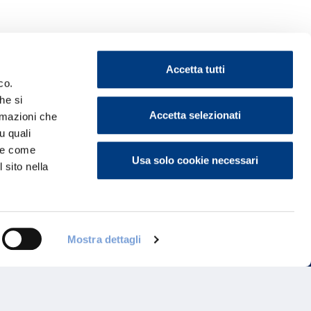
Accetta tutti
co.
he si
Accetta selezionati
ormazioni che
ontattaci
u quali
i e come
Usa solo cookie necessari
 sito nella
Mostra dettagli
Programma di Fidelizzazione