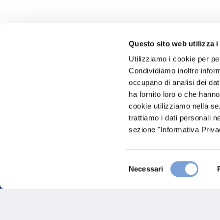
Questo sito web utilizza i
Utilizziamo i cookie per pe
Hai bi
Condividiamo inoltre informa
occupano di analisi dei dat
Trova l'A
ha fornito loro o che hanno
nostro Ag
cookie utilizziamo nella s
trattiamo i dati personali n
sezione "Informativa Privac
Selezione
Necessari
del
consenso
FAQ