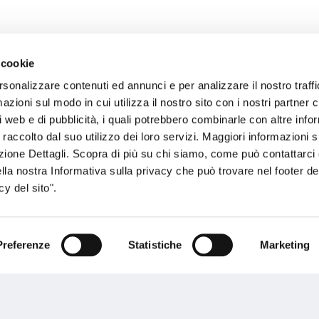
 cookie
rsonalizzare contenuti ed annunci e per analizzare il nostro traffi
sogno di informazioni?
zioni sul modo in cui utilizza il nostro sito con i nostri partner c
i web e di pubblicità, i quali potrebbero combinarle con altre inf
genzia più vicina a te e parla con un
C
 raccolto dal suo utilizzo dei loro servizi. Maggiori informazioni s
ente.
ezione Dettagli. Scopra di più su chi siamo, come può contattarc
ella nostra Informativa sulla privacy che può trovare nel footer del
y del sito".
Preferenze
Statistiche
Marketing
Performances