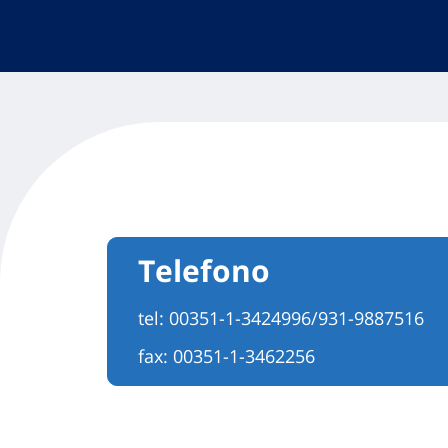
Telefono
tel:
00351-1-3424996/931-9887516
fax: 00351-1-3462256