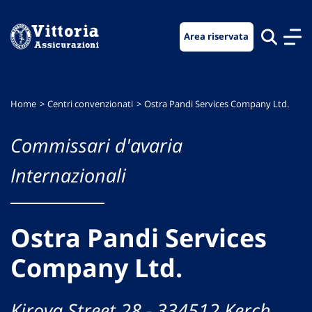
Vai
Vai
Vai
al
al
al
Area riservata
menu
contenuto
footer
di
principale
navigazione
Home
Centri convenzionati
Ostra Pandi Services Company Ltd.
Commissari d'avaria
Internazionali
Ostra Pandi Services
Company Ltd.
Kirova Street 28 - 334512 Kerch