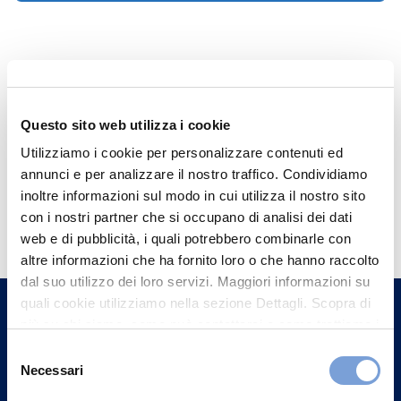
Questo sito web utilizza i cookie
Utilizziamo i cookie per personalizzare contenuti ed
annunci e per analizzare il nostro traffico. Condividiamo
inoltre informazioni sul modo in cui utilizza il nostro sito
Hai bisogno di
con i nostri partner che si occupano di analisi dei dati
informazioni?
web e di pubblicità, i quali potrebbero combinarle con
altre informazioni che ha fornito loro o che hanno raccolto
Trova l'Agenzia più vicina a te e parla con
dal suo utilizzo dei loro servizi. Maggiori informazioni su
un nostro Agente.
quali cookie utilizziamo nella sezione Dettagli. Scopra di
più su chi siamo, come può contattarci e come trattiamo i
Contattaci
dati personali nella nostra Informativa sulla privacy che
Selezione
può trovare nel footer del sito nella sezione "Informativa
Necessari
del
Privacy del sito".
consenso