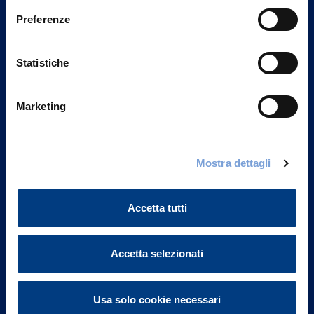
Preferenze
Statistiche
Marketing
Mostra dettagli
Vittoria Assicurazioni S.p.A.
Via Ignazio Gardella, 2
20149 Milano
Accetta tutti
Part. IVA 01329510158
FAQ
Accetta selezionati
Governance
Usa solo cookie necessari