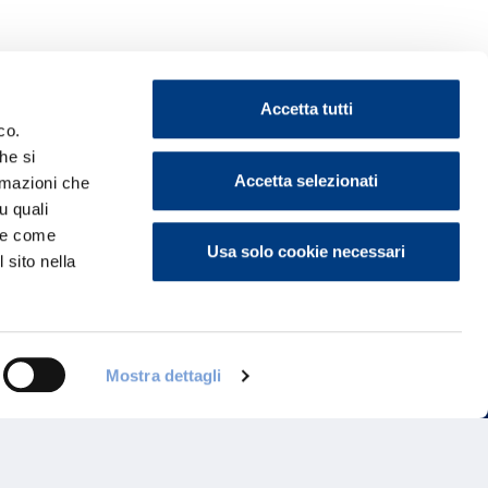
Accetta tutti
co.
he si
Accetta selezionati
ormazioni che
ontattaci
u quali
i e come
Usa solo cookie necessari
 sito nella
Mostra dettagli
Programma di Fidelizzazione