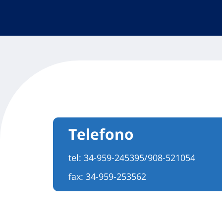
Telefono
tel:
34-959-245395/908-521054
fax: 34-959-253562