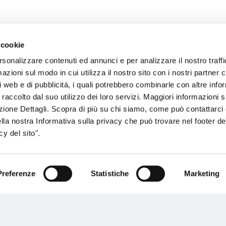
 cookie
rsonalizzare contenuti ed annunci e per analizzare il nostro traffi
sogno di informazioni?
zioni sul modo in cui utilizza il nostro sito con i nostri partner c
i web e di pubblicità, i quali potrebbero combinarle con altre inf
genzia più vicina a te e parla con un
C
 raccolto dal suo utilizzo dei loro servizi. Maggiori informazioni s
ente.
ezione Dettagli. Scopra di più su chi siamo, come può contattarc
ella nostra Informativa sulla privacy che può trovare nel footer del
y del sito".
Preferenze
Statistiche
Marketing
Performances