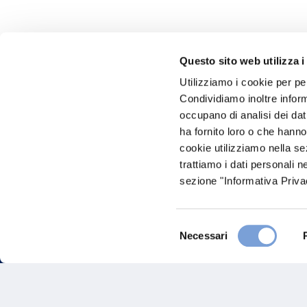
Questo sito web utilizza i
Utilizziamo i cookie per pe
Hai bi
Condividiamo inoltre informa
occupano di analisi dei dat
Trova l'A
ha fornito loro o che hanno
nostro Ag
cookie utilizziamo nella s
trattiamo i dati personali n
sezione "Informativa Privac
Selezione
Necessari
del
consenso
FAQ