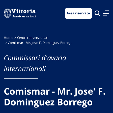
Vai
Vai
Vai
al
al
al
Area riservata
menu
contenuto
footer
di
principale
navigazione
Home
Centri convenzionati
Comismar - Mr. Jose' F. Dominguez Borrego
Commissari d'avaria
Internazionali
Comismar - Mr. Jose' F.
Dominguez Borrego