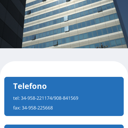
Telefono
tel:
34-958-221174/908-841569
fax: 34-958-225668