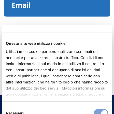
Email
Questo sito web utilizza i cookie
Utilizziamo i cookie per personalizzare contenuti ed
annunci e per analizzare il nostro traffico. Condividiamo
inoltre informazioni sul modo in cui utilizza il nostro sito
con i nostri partner che si occupano di analisi dei dati
Hai bisogno di
web e di pubblicità, i quali potrebbero combinarle con
informazioni?
altre informazioni che ha fornito loro o che hanno raccolto
dal suo utilizzo dei loro servizi. Maggiori informazioni su
Trova l'Agenzia più vicina a te e parla con
quali cookie utilizziamo nella sezione Dettagli. Scopra di
un nostro Agente.
più su chi siamo, come può contattarci e come trattiamo i
dati personali nella nostra Informativa sulla privacy che
Selezione
può trovare nel footer del sito nella sezione "Informativa
Contattaci
Necessari