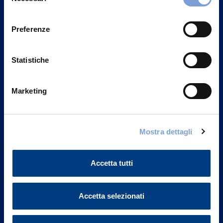
del
Privacy del sito".
consenso
Preferenze
Statistiche
Marketing
Mostra dettagli
Vittoria Assicurazioni S.p.A.
Accetta tutti
Via Ignazio Gardella, 2
20149 Milano
Part. IVA 01329510158
Accetta selezionati
FAQ