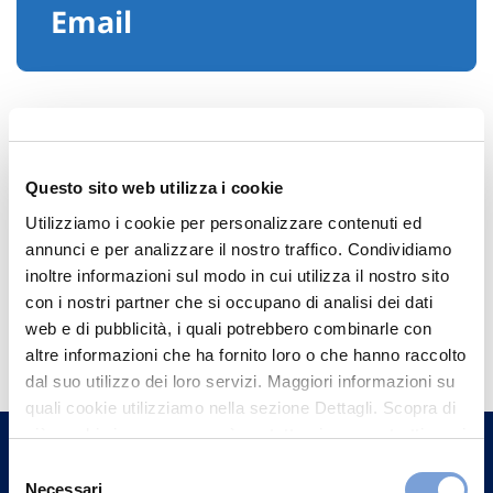
Email
Questo sito web utilizza i cookie
Utilizziamo i cookie per personalizzare contenuti ed
annunci e per analizzare il nostro traffico. Condividiamo
inoltre informazioni sul modo in cui utilizza il nostro sito
con i nostri partner che si occupano di analisi dei dati
Hai bisogno di
web e di pubblicità, i quali potrebbero combinarle con
informazioni?
altre informazioni che ha fornito loro o che hanno raccolto
dal suo utilizzo dei loro servizi. Maggiori informazioni su
Trova l'Agenzia più vicina a te e parla con
quali cookie utilizziamo nella sezione Dettagli. Scopra di
un nostro Agente.
più su chi siamo, come può contattarci e come trattiamo i
dati personali nella nostra Informativa sulla privacy che
Selezione
può trovare nel footer del sito nella sezione "Informativa
Contattaci
Necessari