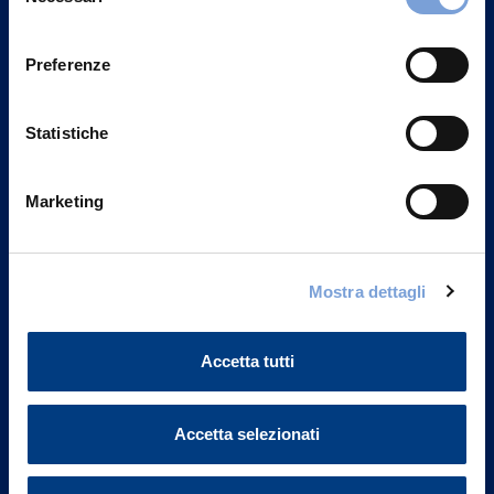
del
Privacy del sito".
consenso
Preferenze
Statistiche
Marketing
Mostra dettagli
Vittoria Assicurazioni S.p.A.
Accetta tutti
Via Ignazio Gardella, 2
20149 Milano
Part. IVA 01329510158
Accetta selezionati
FAQ