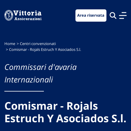
Vai
Vai
Vai
al
al
al
Area riservata
menu
contenuto
footer
di
principale
navigazione
Home
Centri convenzionati
Comismar - Rojals Estruch Y Asociados S.l.
Commissari d'avaria
Internazionali
Comismar - Rojals
Estruch Y Asociados S.l.