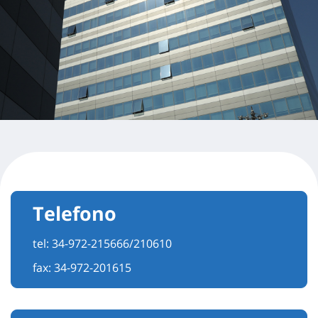
Telefono
tel:
34-972-215666/210610
fax: 34-972-201615