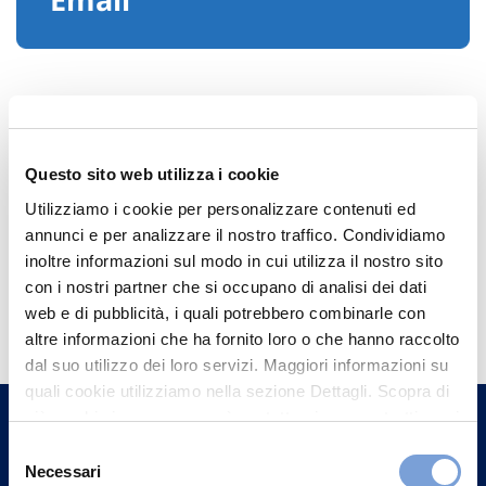
Questo sito web utilizza i cookie
Utilizziamo i cookie per personalizzare contenuti ed
annunci e per analizzare il nostro traffico. Condividiamo
inoltre informazioni sul modo in cui utilizza il nostro sito
con i nostri partner che si occupano di analisi dei dati
Hai bisogno di
web e di pubblicità, i quali potrebbero combinarle con
informazioni?
altre informazioni che ha fornito loro o che hanno raccolto
dal suo utilizzo dei loro servizi. Maggiori informazioni su
Trova l'Agenzia più vicina a te e parla con
quali cookie utilizziamo nella sezione Dettagli. Scopra di
un nostro Agente.
più su chi siamo, come può contattarci e come trattiamo i
dati personali nella nostra Informativa sulla privacy che
Selezione
Contattaci
può trovare nel footer del sito nella sezione "Informativa
Necessari
del