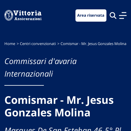
Vai
Vai
Vai
al
al
al
Area riservata
menu
contenuto
footer
di
principale
navigazione
Home
Centri convenzionati
Comismar - Mr. Jesus Gonzales Molina
Commissari d'avaria
Internazionali
Comismar - Mr. Jesus
Gonzales Molina
Marques De San Esteban 46-5° Pl.