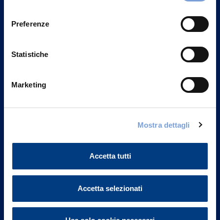
Privacy del sito".
consenso
Preferenze
Statistiche
Marketing
Mostra dettagli
Vittoria Assicurazioni S.p.A.
Via Ignazio Gardella, 2
Accetta tutti
20149 Milano
Part. IVA 01329510158
Accetta selezionati
FAQ