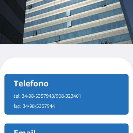
Telefono
tel:
34-98-5357943/908-323461
fax: 34-98-5357944
Email