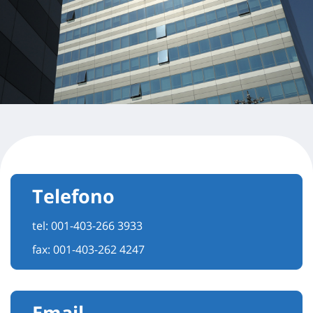
Telefono
tel:
001-403-266 3933
fax: 001-403-262 4247
Email