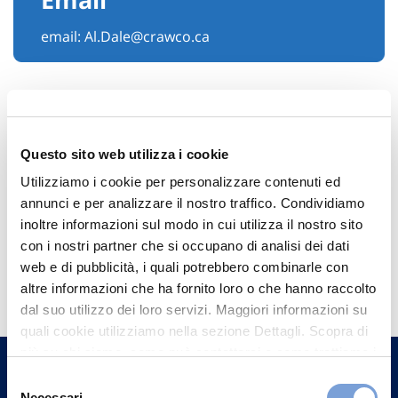
email:
Al.Dale@crawco.ca
Questo sito web utilizza i cookie
Utilizziamo i cookie per personalizzare contenuti ed
annunci e per analizzare il nostro traffico. Condividiamo
inoltre informazioni sul modo in cui utilizza il nostro sito
con i nostri partner che si occupano di analisi dei dati
Hai bisogno di
web e di pubblicità, i quali potrebbero combinarle con
altre informazioni che ha fornito loro o che hanno raccolto
informazioni?
dal suo utilizzo dei loro servizi. Maggiori informazioni su
Trova l'Agenzia più vicina a te e parla con
quali cookie utilizziamo nella sezione Dettagli. Scopra di
un nostro Agente.
più su chi siamo, come può contattarci e come trattiamo i
dati personali nella nostra Informativa sulla privacy che
Selezione
può trovare nel footer del sito nella sezione "Informativa
Necessari