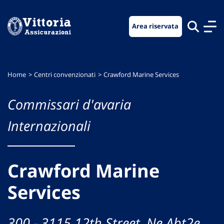
Vai
Vai
Vai
al
al
al
Area riservata
menu
contenuto
footer
di
principale
navigazione
Home
Centri convenzionati
Crawford Marine Services
Commissari d'avaria
Internazionali
Crawford Marine
Services
300 - 3115 12th Street, Ne Abt2e