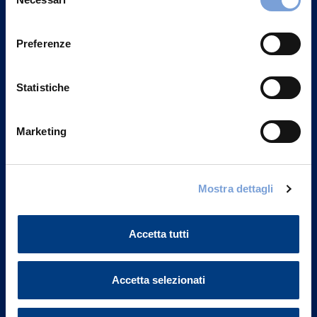
Contattaci
del
Privacy del sito".
consenso
Preferenze
Statistiche
Marketing
Mostra dettagli
Vittoria Assicurazioni S.p.A.
Accetta tutti
Via Ignazio Gardella, 2
20149 Milano
Part. IVA 01329510158
Accetta selezionati
FAQ