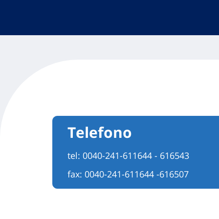
Telefono
tel:
0040-241-611644 - 616543
fax: 0040-241-611644 -616507