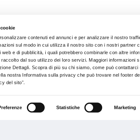
 cookie
rsonalizzare contenuti ed annunci e per analizzare il nostro traffi
sogno di informazioni?
zioni sul modo in cui utilizza il nostro sito con i nostri partner c
i web e di pubblicità, i quali potrebbero combinarle con altre inf
genzia più vicina a te e parla con un
C
 raccolto dal suo utilizzo dei loro servizi. Maggiori informazioni s
ente.
ezione Dettagli. Scopra di più su chi siamo, come può contattarc
ella nostra Informativa sulla privacy che può trovare nel footer del
y del sito".
Preferenze
Statistiche
Marketing
Performances