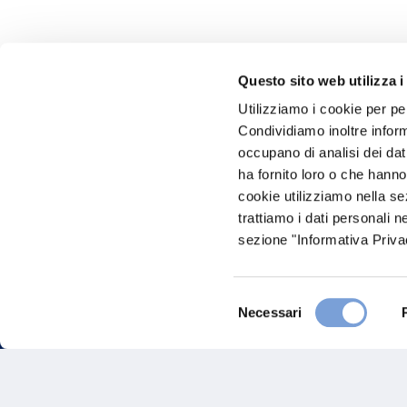
Questo sito web utilizza i
Utilizziamo i cookie per pe
Hai bi
Condividiamo inoltre informa
occupano di analisi dei dat
Trova l'A
ha fornito loro o che hanno
nostro Ag
cookie utilizziamo nella s
trattiamo i dati personali n
sezione "Informativa Privac
Selezione
Necessari
del
consenso
FAQ