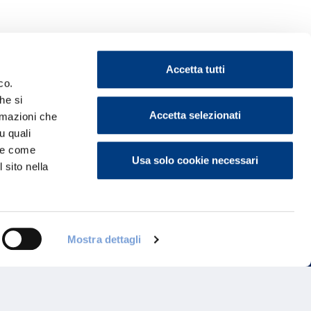
Accetta tutti
co.
he si
Accetta selezionati
ormazioni che
ontattaci
u quali
i e come
Usa solo cookie necessari
 sito nella
Mostra dettagli
Programma di Fidelizzazione