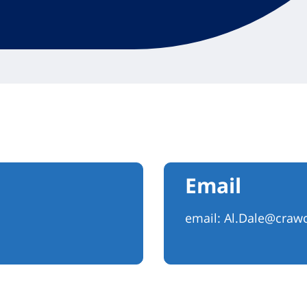
Email
email:
Al.Dale@craw