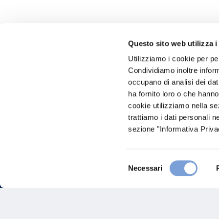
Questo sito web utilizza i
Utilizziamo i cookie per pe
Hai bi
Condividiamo inoltre informa
occupano di analisi dei dat
Trova l'A
ha fornito loro o che hanno
nostro Ag
cookie utilizziamo nella s
trattiamo i dati personali n
sezione "Informativa Privac
Selezione
Necessari
del
consenso
FAQ