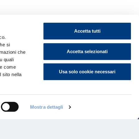
Accetta tutti
co.
he si
Accetta selezionati
ormazioni che
ontattaci
u quali
i e come
Usa solo cookie necessari
 sito nella
Mostra dettagli
Programma di Fidelizzazione