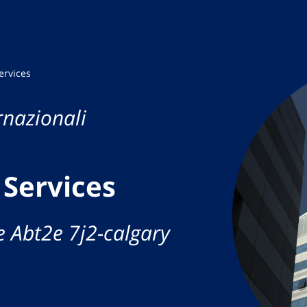
ervices
rnazionali
Services
e Abt2e 7j2-calgary