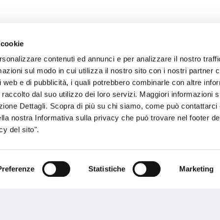
 cookie
rsonalizzare contenuti ed annunci e per analizzare il nostro traffi
sogno di informazioni?
zioni sul modo in cui utilizza il nostro sito con i nostri partner c
i web e di pubblicità, i quali potrebbero combinarle con altre inf
genzia più vicina a te e parla con un
C
 raccolto dal suo utilizzo dei loro servizi. Maggiori informazioni s
ente.
ezione Dettagli. Scopra di più su chi siamo, come può contattarc
ella nostra Informativa sulla privacy che può trovare nel footer del
y del sito".
Preferenze
Statistiche
Marketing
Performances