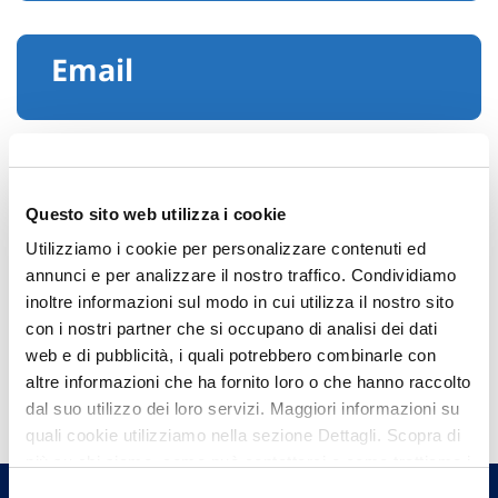
Email
Questo sito web utilizza i cookie
Utilizziamo i cookie per personalizzare contenuti ed
annunci e per analizzare il nostro traffico. Condividiamo
inoltre informazioni sul modo in cui utilizza il nostro sito
con i nostri partner che si occupano di analisi dei dati
web e di pubblicità, i quali potrebbero combinarle con
Hai bisogno di
altre informazioni che ha fornito loro o che hanno raccolto
informazioni?
dal suo utilizzo dei loro servizi. Maggiori informazioni su
quali cookie utilizziamo nella sezione Dettagli. Scopra di
Trova l'Agenzia più vicina a te e parla con
più su chi siamo, come può contattarci e come trattiamo i
un nostro Agente.
dati personali nella nostra Informativa sulla privacy che
Selezione