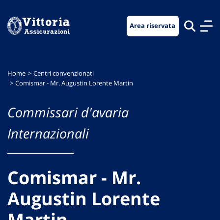
Vai
Vai
Vai
al
al
al
Area riservata
menu
contenuto
footer
di
principale
navigazione
Home
Centri convenzionati
Comismar - Mr. Augustin Lorente Martin
Commissari d'avaria
Internazionali
Comismar - Mr.
Augustin Lorente
Martin