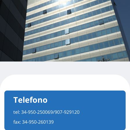
Telefono
tel:
34-950-250069/907-929120
fax: 34-950-260139