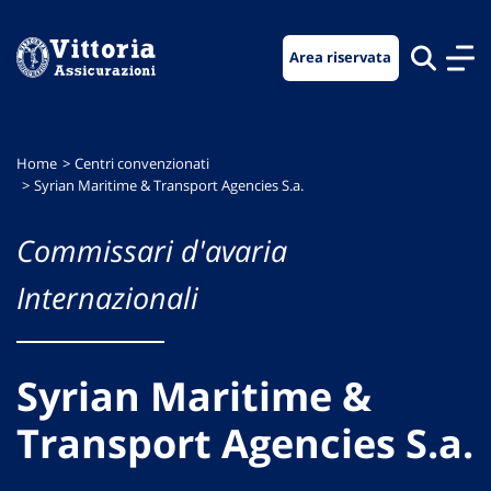
Vai
Vai
Vai
al
al
al
Area riservata
menu
contenuto
footer
di
principale
navigazione
Home
Centri convenzionati
Syrian Maritime & Transport Agencies S.a.
Commissari d'avaria
Internazionali
Syrian Maritime &
Transport Agencies S.a.