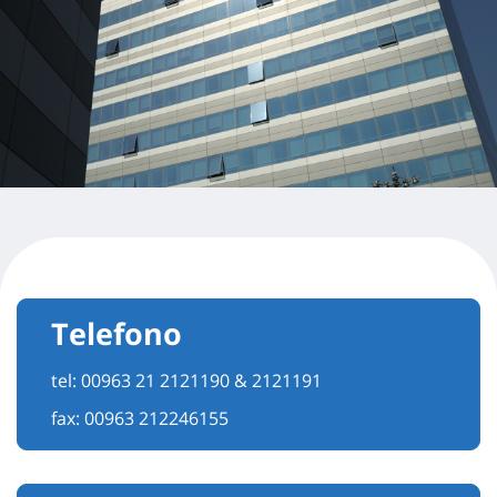
Telefono
tel:
00963 21 2121190 & 2121191
fax: 00963 212246155