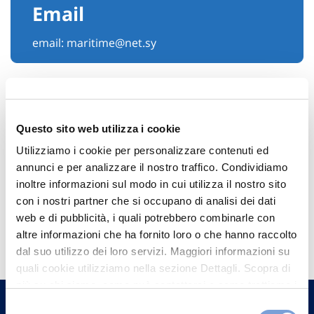
Email
email:
maritime@net.sy
Questo sito web utilizza i cookie
Utilizziamo i cookie per personalizzare contenuti ed
annunci e per analizzare il nostro traffico. Condividiamo
inoltre informazioni sul modo in cui utilizza il nostro sito
con i nostri partner che si occupano di analisi dei dati
web e di pubblicità, i quali potrebbero combinarle con
Hai bisogno di
altre informazioni che ha fornito loro o che hanno raccolto
informazioni?
dal suo utilizzo dei loro servizi. Maggiori informazioni su
quali cookie utilizziamo nella sezione Dettagli. Scopra di
Trova l'Agenzia più vicina a te e parla con
più su chi siamo, come può contattarci e come trattiamo i
un nostro Agente.
dati personali nella nostra Informativa sulla privacy che
Selezione