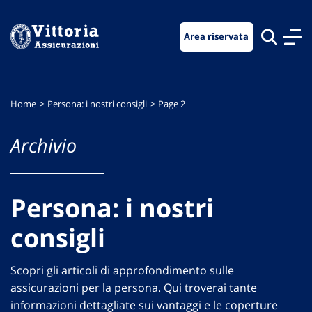
Vai
Vai
Vai
al
al
al
Area riservata
menu
contenuto
footer
di
principale
navigazione
Home
Persona: i nostri consigli
Page 2
Archivio
Persona: i nostri
consigli
Scopri gli articoli di approfondimento sulle
assicurazioni per la persona. Qui troverai tante
informazioni dettagliate sui vantaggi e le coperture