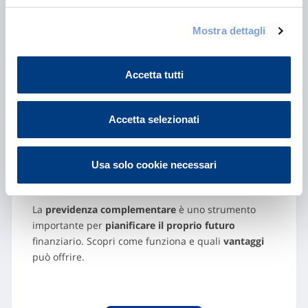
Mostra dettagli
Accetta tutti
Accetta selezionati
Usa solo cookie necessari
Previdenza complementare: cos’è e
come funziona
La
previdenza complementare
è uno strumento
importante per
pianificare il proprio futuro
finanziario. Scopri come funziona e quali
vantaggi
può offrire.