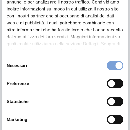
annunci e per analizzare il nostro traffico. Condividiamo
inoltre informazioni sul modo in cui utilizza il nostro sito
con i nostri partner che si occupano di analisi dei dati
web e di pubblicità, i quali potrebbero combinarle con
altre informazioni che ha fornito loro o che hanno raccolto
dal suo utilizzo dei loro servizi. Maggiori informazioni su
quali cookie utilizziamo nella sezione Dettagli. Scopra di
più su chi siamo, come può contattarci e come trattiamo i
Polizze vita e ISEE: quali vanno
dichiarate e come inserirle nella DSU
dati personali nella nostra Informativa sulla privacy che
Selezione
può trovare nel footer del sito nella sezione "Informativa
Necessari
del
Scopri se
le polizze vita
devono essere dichiarate
Privacy del sito".
consenso
nell’
ISEE
e come influiscono sul calcolo del
reddito
imponibile.
Leggi
il nostro articolo
per saperne di
Preferenze
più.
Statistiche
Approfondisci
Marketing