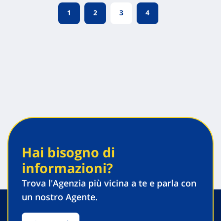
Posts
Page
Page
1
2
3
4
navigation
Hai bisogno di
informazioni?
Trova l'Agenzia più vicina a te e parla con
un nostro Agente.