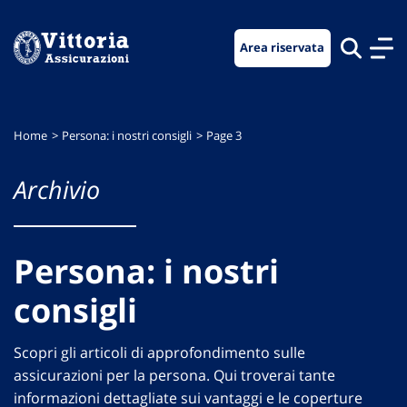
Vai
Vai
Vai
al
al
al
Area riservata
menu
contenuto
footer
di
principale
navigazione
Home
Persona: i nostri consigli
Page 3
Archivio
Persona: i nostri
consigli
Scopri gli articoli di approfondimento sulle
assicurazioni per la persona. Qui troverai tante
informazioni dettagliate sui vantaggi e le coperture