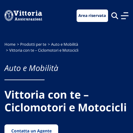
Vai
Vai
Vai
al
al
al
Area riservata
menu
contenuto
footer
di
principale
navigazione
Home
Prodotti per te
Auto e Mobilità
Vittoria con te – Ciclomotori e Motocicli
Auto e Mobilità
Vittoria con te –
Ciclomotori e Motocicli
Contatta un Agente