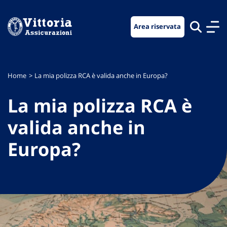
Vai
Vai
Vai
al
al
al
Area riservata
menu
contenuto
footer
di
principale
navigazione
Home
La mia polizza RCA è valida anche in Europa?
La mia polizza RCA è
valida anche in
Europa?