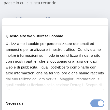
paese in cui ci si sta recando.
Incidente all’estero: come
muoversi
Questo sito web utilizza i cookie
Secondo la
direttiva 2009/103/CE
e il Codice delle
Utilizziamo i cookie per personalizzare contenuti ed
assicurazioni private, in caso di incidente all’estero
annunci e per analizzare il nostro traffico. Condividiamo
l’assicurato potrà gestire il sinistro una volta tornato in
inoltre informazioni sul modo in cui utilizza il nostro sito
Italia.
con i nostri partner che si occupano di analisi dei dati
web e di pubblicità, i quali potrebbero combinarle con
altre informazioni che ha fornito loro o che hanno raccolto
Data questa possibilità, è fondamentale quindi
dal suo utilizzo dei loro servizi. Maggiori informazioni su
annotare con precisione i dati identificativi del
quali cookie utilizziamo nella sezione Dettagli. Scopra di
veicolo
che ha causato l’incidente, soprattutto il
più su chi siamo, come può contattarci e come trattiamo i
numero di targa, e documentare i danni subiti con
dati personali nella nostra Informativa sulla privacy che
Selezione
fotografie.
può trovare nel footer del sito nella sezione "Informativa
Necessari
del
Privacy del sito".