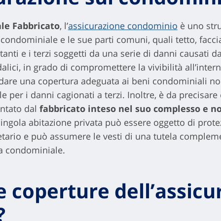
ale Fabbricato
, l’
assicurazione condominio
è uno stru
condominiale e le sue parti comuni, quali tetto, faccia
itanti e i terzi soggetti da una serie di danni causati d
lici, in grado di compromettere la vivibilità all’inte
a dare una copertura adeguata ai beni condominiali no
le per i danni cagionati a terzi. Inoltre, è da precisare
entato dal
fabbricato inteso nel suo complesso e no
i singola abitazione privata può essere oggetto di prote
ietario e può assumere le vesti di una tutela compleme
za condominiale.
e coperture dell’assicu
?