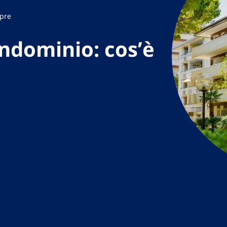
opre
ndominio: cos’è