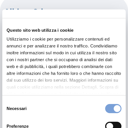
Albicar Srl
Autorizzata:
Questo sito web utilizza i cookie
OPEL
Utilizziamo i cookie per personalizzare contenuti ed
annunci e per analizzare il nostro traffico. Condividiamo
Via Dell'Artigianato 4
inoltre informazioni sul modo in cui utilizza il nostro sito
35020 Albignasego (PD)
con i nostri partner che si occupano di analisi dei dati
Indicazioni
web e di pubblicità, i quali potrebbero combinarle con
altre informazioni che ha fornito loro o che hanno raccolto
0498626735
dal suo utilizzo dei loro servizi. Maggiori informazioni su
quali cookie utilizziamo nella sezione Dettagli. Scopra di
CARROZZERIA@ALBICAR.IT
più su chi siamo, come può contattarci e come trattiamo i
0498627469
dati personali nella nostra Informativa sulla privacy che
Selezione
può trovare nel footer del sito nella sezione "Informativa
Necessari
del
Privacy del sito".
consenso
Chiama ora
Preferenze