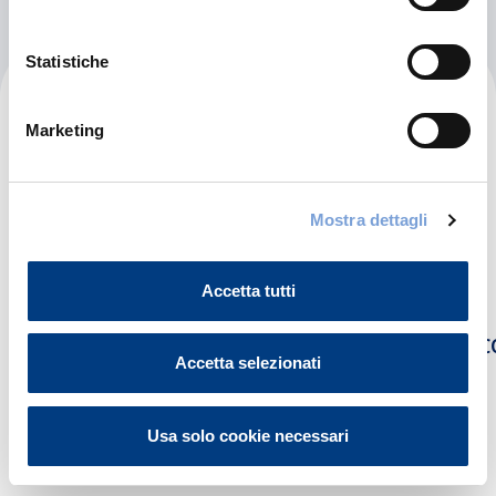
Statistiche
Aldrovandi Car Service Srl
Marketing
Via Brescia 7
25081 Bedizzole (BS)
Mostra dettagli
Indicazioni
030676165
Accetta tutti
CARROZZERIAALDROVANDI.BEDIZZOLE@GMAIL.
Accetta selezionati
Chiama ora
Usa solo cookie necessari