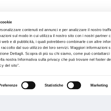
 cookie
rsonalizzare contenuti ed annunci e per analizzare il nostro traffi
sogno di informazioni?
zioni sul modo in cui utilizza il nostro sito con i nostri partner c
i web e di pubblicità, i quali potrebbero combinarle con altre inf
genzia più vicina a te e parla con un
C
 raccolto dal suo utilizzo dei loro servizi. Maggiori informazioni s
ente.
ezione Dettagli. Scopra di più su chi siamo, come può contattarc
ella nostra Informativa sulla privacy che può trovare nel footer del
y del sito".
Preferenze
Statistiche
Marketing
Performances