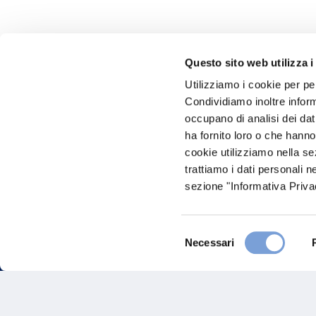
Questo sito web utilizza i
Utilizziamo i cookie per pe
Hai bi
Condividiamo inoltre informa
occupano di analisi dei dat
Trova l'A
ha fornito loro o che hanno
nostro Ag
cookie utilizziamo nella s
trattiamo i dati personali n
sezione "Informativa Privac
Selezione
Necessari
del
consenso
FAQ