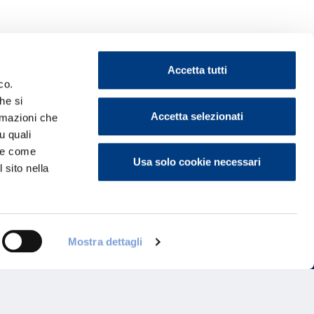
Accetta tutti
co.
he si
Accetta selezionati
ormazioni che
ontattaci
u quali
i e come
Usa solo cookie necessari
 sito nella
Mostra dettagli
Programma di Fidelizzazione