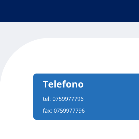
Telefono
tel:
0759977796
fax: 0759977796