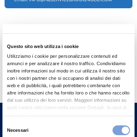
Questo sito web utilizza i cookie
Utilizziamo i cookie per personalizzare contenuti ed
annunci e per analizzare il nostro traffico. Condividiamo
inoltre informazioni sul modo in cui utilizza il nostro sito
Hai bisogno di
con i nostri partner che si occupano di analisi dei dati
web e di pubblicità, i quali potrebbero combinarle con
informazioni?
altre informazioni che ha fornito loro o che hanno raccolto
Trova l'Agenzia più vicina a te e parla con
dal suo utilizzo dei loro servizi. Maggiori informazioni su
un nostro Agente.
quali cookie utilizziamo nella sezione Dettagli. Scopra di
più su chi siamo, come può contattarci e come trattiamo i
dati personali nella nostra Informativa sulla privacy che
Contattaci
Selezione
può trovare nel footer del sito nella sezione "Informativa
Necessari
del
Privacy del sito".