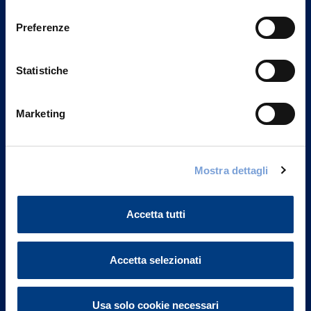
consenso
Preferenze
Statistiche
Marketing
Mostra dettagli
Vittoria Assicurazioni S.p.A.
Via Ignazio Gardella, 2
Accetta tutti
20149 Milano
Part. IVA 01329510158
Accetta selezionati
FAQ
Governance
Usa solo cookie necessari