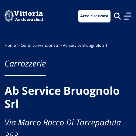
Vai
Vai
Vai
al
al
al
Area riservata
menu
contenuto
footer
di
principale
navigazione
Home
Centri convenzionati
Ab Service Bruognolo Srl
Carrozzerie
Ab Service Bruognolo
Srl
Via Marco Rocco Di Torrepadula
353