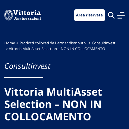
Vai
Vai
Vai
al
al
al
Area riservata
menu
contenuto
footer
di
principale
navigazione
Home
Prodotti collocati da Partner distributivi
Consultinvest
Vittoria MultiAsset Selection – NON IN COLLOCAMENTO
Consultinvest
Vittoria MultiAsset
Selection – NON IN
COLLOCAMENTO