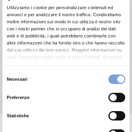
Utilizziamo i cookie per personalizzare contenuti ed
annunci e per analizzare il nostro traffico. Condividiamo
Vittoria MultiAsset Selection
inoltre informazioni sul modo in cui utilizza il nostro sito
Unico II – NON IN
con i nostri partner che si occupano di analisi dei dati
COLLOCAMENTO
web e di pubblicità, i quali potrebbero combinarle con
altre informazioni che ha fornito loro o che hanno raccolto
dal suo utilizzo dei loro servizi. Maggiori informazioni su
quali cookie utilizziamo nella sezione Dettagli. Scopra di
Leggi il contenuto
più su chi siamo, come può contattarci e come trattiamo i
dati personali nella nostra Informativa sulla privacy che
Selezione
può trovare nel footer del sito nella sezione "Informativa
Necessari
del
Privacy del sito".
consenso
Preferenze
Scopri tutte le proposte
Hai bisogno di
Statistiche
informazioni?