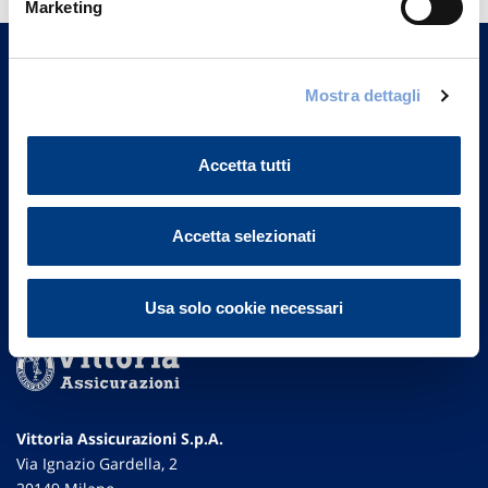
Trova l'Agenzia più vicina a te e parla con
Marketing
un nostro Agente.
Mostra dettagli
Contattaci
Accetta tutti
Accetta selezionati
Usa solo cookie necessari
Vittoria Assicurazioni S.p.A.
Via Ignazio Gardella, 2