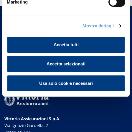
Trova l'Agenzia più vicina a te e parla con
Marketing
un nostro Agente.
Mostra dettagli
Contattaci
Accetta tutti
Accetta selezionati
Usa solo cookie necessari
Vittoria Assicurazioni S.p.A.
Via Ignazio Gardella, 2