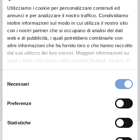
Utilizziamo i cookie per personalizzare contenuti ed
annunci e per analizzare il nostro traffico. Condividiamo
Vittoria MultiAsset Selection
inoltre informazioni sul modo in cui utilizza il nostro sito
Unico II – NON IN
con i nostri partner che si occupano di analisi dei dati
COLLOCAMENTO
web e di pubblicità, i quali potrebbero combinarle con
altre informazioni che ha fornito loro o che hanno raccolto
dal suo utilizzo dei loro servizi. Maggiori informazioni su
quali cookie utilizziamo nella sezione Dettagli. Scopra di
Leggi il contenuto
più su chi siamo, come può contattarci e come trattiamo i
dati personali nella nostra Informativa sulla privacy che
Selezione
può trovare nel footer del sito nella sezione "Informativa
Necessari
del
Privacy del sito".
consenso
Preferenze
Scopri tutte le proposte
Hai bisogno di
Statistiche
informazioni?