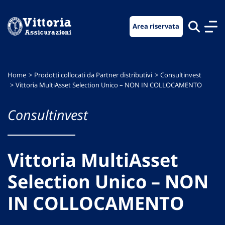
Vai
Vai
Vai
al
al
al
Area riservata
menu
contenuto
footer
di
principale
navigazione
Home
Prodotti collocati da Partner distributivi
Consultinvest
Vittoria MultiAsset Selection Unico – NON IN COLLOCAMENTO
Consultinvest
Vittoria MultiAsset
Selection Unico – NON
IN COLLOCAMENTO