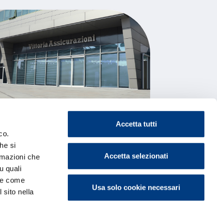
Vittoria MultiAsset
Vittor
Accetta tutti
Selection Unico III
co.
he si
Accetta selezionati
ormazioni che
u quali
i e come
Usa solo cookie necessari
 sito nella
Leggi il contenuto
L