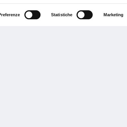
Preferenze
Statistiche
Marketing
Scopri tutte le proposte
 di informazioni sui nostri prodotti?
Parla con
sogno di informazioni?
genzia più vicina a te e parla con un
C
ente.