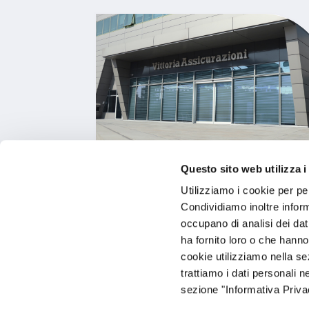
Questo sito web utilizza i
Vittoria MultiAsset
Selection Unico – NON IN
Utilizziamo i cookie per pe
COLLOCAMENTO
Condividiamo inoltre informa
occupano di analisi dei dat
ha fornito loro o che hanno
cookie utilizziamo nella s
trattiamo i dati personali n
Leggi il contenuto
sezione "Informativa Privac