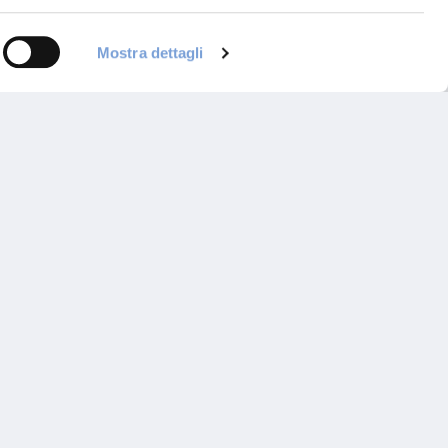
Mostra dettagli
 un Agente
ontattaci