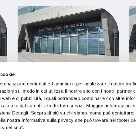
 cookie
Vittoria MultiAsset Unico –
NON IN COLLOCAMENTO
rsonalizzare contenuti ed annunci e per analizzare il nostro traffi
zioni sul modo in cui utilizza il nostro sito con i nostri partner c
i web e di pubblicità, i quali potrebbero combinarle con altre inf
 raccolto dal suo utilizzo dei loro servizi. Maggiori informazioni s
ezione Dettagli. Scopra di più su chi siamo, come può contattarc
ella nostra Informativa sulla privacy che può trovare nel footer del
Leggi il contenuto
y del sito".