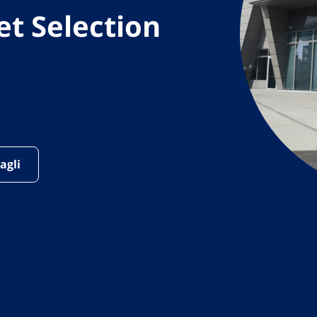
et Selection
N
agli