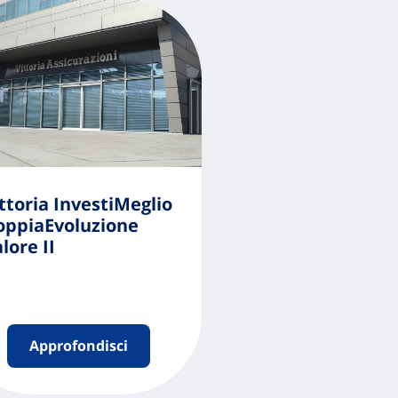
ttoria InvestiMeglio
oppiaEvoluzione
lore II
Approfondisci