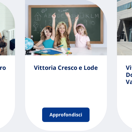
ro
Vittoria Cresco e Lode
Vi
D
Va
Approfondisci