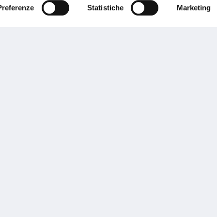
Preferenze
Statistiche
Marketing
Banca Popolare Pugliese
 di informazioni sui nostri prodotti?
Parla con
Leggi il contenuto
Scopri tutte le proposte
sogno di informazioni?