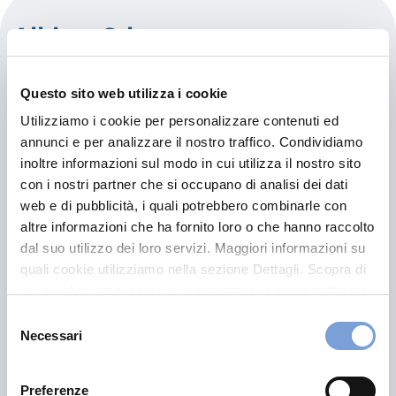
Albicar Srl
Autorizzata:
Questo sito web utilizza i cookie
OPEL
Utilizziamo i cookie per personalizzare contenuti ed
annunci e per analizzare il nostro traffico. Condividiamo
Via Dell'Artigianato 4
inoltre informazioni sul modo in cui utilizza il nostro sito
35020 Albignasego (PD)
con i nostri partner che si occupano di analisi dei dati
Indicazioni
web e di pubblicità, i quali potrebbero combinarle con
altre informazioni che ha fornito loro o che hanno raccolto
0498626735
dal suo utilizzo dei loro servizi. Maggiori informazioni su
quali cookie utilizziamo nella sezione Dettagli. Scopra di
CARROZZERIA@ALBICAR.IT
più su chi siamo, come può contattarci e come trattiamo i
0498627469
dati personali nella nostra Informativa sulla privacy che
Selezione
può trovare nel footer del sito nella sezione "Informativa
Necessari
del
Privacy del sito".
consenso
Chiama ora
Preferenze