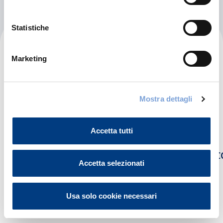
Statistiche
Aldrovandi Car Service Srl
Marketing
Via Brescia 7
25081 Bedizzole (BS)
Mostra dettagli
Indicazioni
030676165
Accetta tutti
CARROZZERIAALDROVANDI.BEDIZZOLE@GMAIL.
Accetta selezionati
Chiama ora
Usa solo cookie necessari