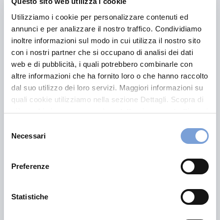
Questo sito web utilizza i cookie
(
carrozziere
) con Vittoria Assicurazioni, potrai ottenere
Utilizziamo i cookie per personalizzare contenuti ed
la riparazione senza dover anticipare la parte di danno
annunci e per analizzare il nostro traffico. Condividiamo
coperta dalla garanzia Maxicasco o collisione; Vittoria
inoltre informazioni sul modo in cui utilizza il nostro sito
Assicurazioni provvederà al saldo di quanto dovuto a
con i nostri partner che si occupano di analisi dei dati
termini di polizza, a tuo carico rimarranno solamente la
web e di pubblicità, i quali potrebbero combinarle con
franchigia ed il degrado previsti dal tuo contratto.
altre informazioni che ha fornito loro o che hanno raccolto
dal suo utilizzo dei loro servizi. Maggiori informazioni su
quali cookie utilizziamo nella sezione Dettagli. Scopra di
più su chi siamo, come può contattarci e come trattiamo i
dati personali nella nostra Informativa sulla privacy che
Selezione
può trovare nel footer del sito nella sezione "Informativa
Necessari
del
Privacy del sito".
consenso
Preferenze
Statistiche
Hai bisogno di
informazioni?