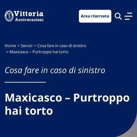
Vai
Vai
Vai
al
al
al
Area riservata
menu
contenuto
footer
di
principale
navigazione
Home
Servizi
Cosa fare in caso di sinistro
Maxicasco – Purtroppo hai torto
Cosa fare in caso di sinistro
Maxicasco – Purtroppo
hai torto