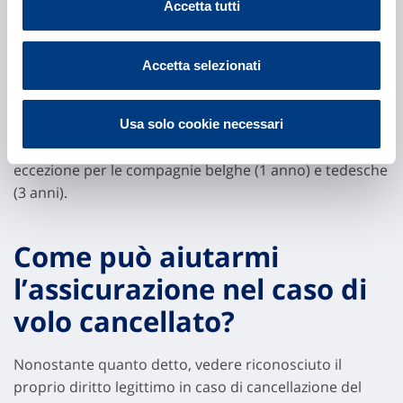
richiedere il rimborso di un
Accetta tutti
volo cancellato?
Accetta selezionati
Se si tratta di una compagnia aerea italiana è possibile
inoltrare il proprio reclamo
entro 2 anni
a partire dalla
data del volo in questione. Standard che viene
Usa solo cookie necessari
rispettato per la maggior parte dei paesi europei, fatta
eccezione per le compagnie belghe (1 anno) e tedesche
(3 anni).
Come può aiutarmi
l’assicurazione nel caso di
volo cancellato
?
Nonostante quanto detto, vedere riconosciuto il
proprio diritto legittimo in caso di cancellazione del