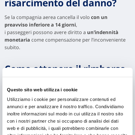
risarcimento del danno?
Se la compagnia aerea cancella il volo
con un
preavviso inferiore a 14 giorni
,
i passeggeri possono avere diritto a
un’indennità
monetaria
come compensazione per l’inconveniente
subito.
Come ottenere il rimborso
in caso di volo cancellato
Questo sito web utilizza i cookie
Dopo aver preso conoscenza di
chi ha diritto alla
Utilizziamo i cookie per personalizzare contenuti ed
tutela in caso di volo cancellato
, ogni passeggero
annunci e per analizzare il nostro traffico. Condividiamo
può richiedere il risarcimento per la cancellazione del
inoltre informazioni sul modo in cui utilizza il nostro sito
proprio volo.
con i nostri partner che si occupano di analisi dei dati
web e di pubblicità, i quali potrebbero combinarle con