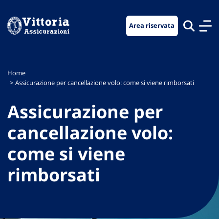
Vai
Vai
Vai
al
al
al
Area riservata
menu
contenuto
footer
di
principale
navigazione
Home
Assicurazione per cancellazione volo: come si viene rimborsati
Assicurazione per
cancellazione volo:
come si viene
rimborsati