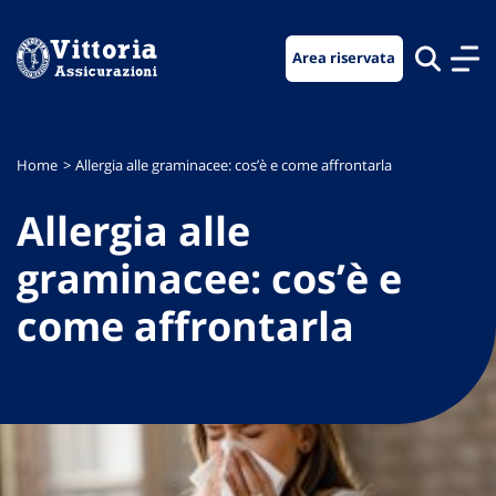
Vai
Vai
Vai
al
al
al
Area riservata
menu
contenuto
footer
di
principale
navigazione
Home
Allergia alle graminacee: cos’è e come affrontarla
Allergia alle
graminacee: cos’è e
come affrontarla