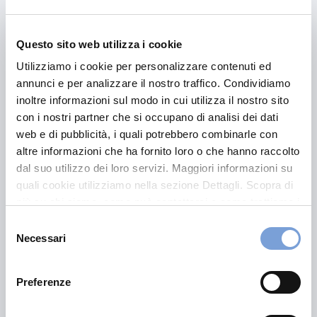
causando irritazione e prurito sulla pelle.
Angioedema
: un gonfiore profondo, spesso
Questo sito web utilizza i cookie
intorno agli occhi e alle labbra, accompagnato da
prurito e sensazione di tensione.
Utilizziamo i cookie per personalizzare contenuti ed
annunci e per analizzare il nostro traffico. Condividiamo
Secchezza cutanea
: aggravata dall’allergia, che
inoltre informazioni sul modo in cui utilizza il nostro sito
rende la pelle più suscettibile a screpolature e
con i nostri partner che si occupano di analisi dei dati
irritazioni.
web e di pubblicità, i quali potrebbero combinarle con
altre informazioni che ha fornito loro o che hanno raccolto
dal suo utilizzo dei loro servizi. Maggiori informazioni su
Come combattere l’allergia
quali cookie utilizziamo nella sezione Dettagli. Scopra di
alle graminacee?
più su chi siamo, come può contattarci e come trattiamo i
dati personali nella nostra Informativa sulla privacy che
Selezione
Per
combattere l’allergia alle graminacee
, è
può trovare nel footer del sito nella sezione "Informativa
Necessari
del
fondamentale adottare un approccio che comprenda
Privacy del sito".
consenso
sia misure preventive che terapeutiche. Ecco alcuni
Preferenze
suggerimenti utili:
Evitare l’esposizione al polline
: cercare di