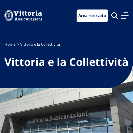
Vai
Vai
Vai
al
al
al
Area riservata
menu
contenuto
footer
di
principale
navigazione
Home
Vittoria e la Collettività
Vittoria e la Collettività