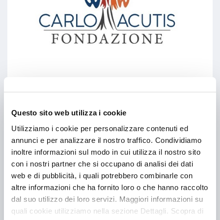
Vittoria e La Fondazione
Questo sito web utilizza i cookie
Carlo Acutis
Utilizziamo i cookie per personalizzare contenuti ed
annunci e per analizzare il nostro traffico. Condividiamo
Vittoria è anche sostenere la Fondazione Carlo
inoltre informazioni sul modo in cui utilizza il nostro sito
Acutis che ha l’obiettivo di ispirare e produrre
con i nostri partner che si occupano di analisi dei dati
una trasformazione positiva del mondo. Per
web e di pubblicità, i quali potrebbero combinarle con
farlo si impegna in interventi sociali, culturali,
altre informazioni che ha fornito loro o che hanno raccolto
artistici, di ricerca medico-scientifica in Italia e
dal suo utilizzo dei loro servizi. Maggiori informazioni su
nel mondo.
quali cookie utilizziamo nella sezione Dettagli. Scopra di